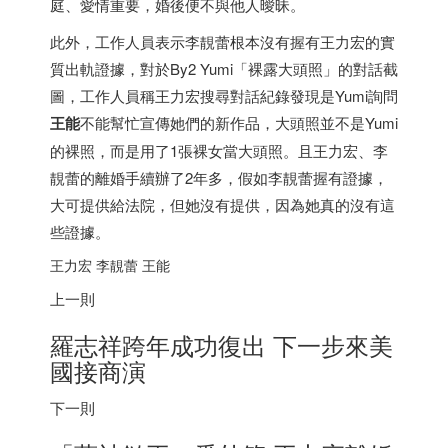
庭、愛情重要，婚後便不與他人曖昧。
此外，工作人員表示李靚蕾根本沒有握有王力宏的實
質出軌證據，對於By2 Yumi「裸露大頭照」的對話截
圖，工作人員稱王力宏搜尋對話紀錄發現是Yumi詢問
王能
不能幫忙宣傳她們的新作品，大頭照並不是Yumi
的裸照，而是用了1張裸女當大頭照。且王力宏、李
靚蕾的離婚手續辦了2年多，假如李靚蕾握有證據，
大可提供給法院，但她沒有提供，因為她真的沒有這
些證據。
王力宏 李靚蕾 王能
上一則
羅志祥跨年成功復出 下一步來美
國接商演
下一則