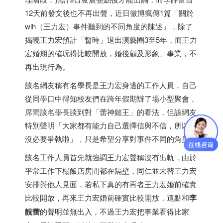
12天前發文後也不再出聲，近日微博瘋傳1篇「關於
wlh（王力宏）事件聽到的不同角度的陳述」，除了
揭曉王力宏預計「暫時」退出演藝圈3至5年，而王力
宏婚期的確玩得比較開放，婚後顧及形象、事業，不
再出現行為。
該名網友稱有名學長是王力宏身邊的工作人員，自己
從同學口中得知校友們在跨年假期辦了場小型聚會，
席間該名學長談到對「蕾神鎚王」的看法，但該網友
特別聲明「大家都有能力自己選擇信與不信，所以也
沒必要爭執啦」，只是希望分享對事件不同的角度。
該名工作人員首先就強調王力宏聲稱沒有出軌，由於
平常工作下榻飯店房間都在隔壁，同仁並未替王力宏
安排與他人見面，若私下真的有再者王力宏婚前確實
比較開放，再來王力宏婚前確實比較開放，這點和
李
靚蕾
的聲明並無出入，不過王力宏把事業看得比家