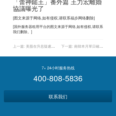
「蕾神鎚王」番外篇 王力宏離婚
協議曝光了
[图文来源于网络,如有侵权,请联系
福步
网络删除]
[
国外服务器
租用平台的图文来源于网络,如有侵权,请联系
我们删除。]
上一篇:
美股在升息疑慮下
下一篇:
南韓本月單日確診
收低 疫情不退今年聖誕行情
恐破萬 文在寅為再收緊防疫
怕來不了
道歉
7× 24小时服务热线
400-808-5836
联系我们