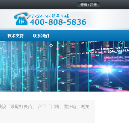
登录 / 注册
技术支持
联系我们
演說「鼓勵打疫苗」 台下「川粉」竟狂噓、嘲笑