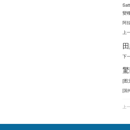
S
變
阿拉
上
田
下
驚
[
[
国
上一