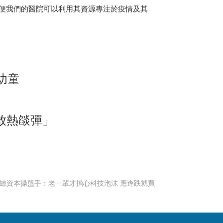
情，以便我們的醫院可以利用其資源專注於疫情及其
幼童
放熱燄彈」
鯨資本操盤手：老一輩才擔心科技泡沫 應逢跌就買