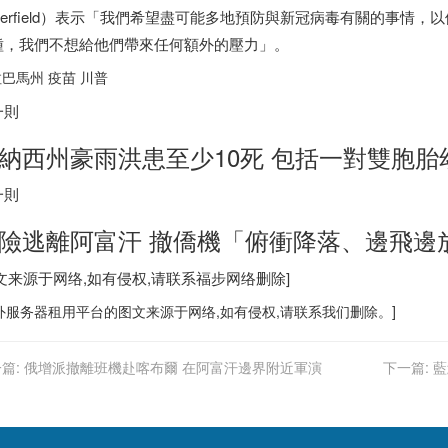
atterfield）表示「我們希望盡可能多地預防與新冠病毒有關的事
種，我們不想給他們帶來任何額外的壓力」。
巴馬州 疫苗 川普
一則
納西州豪雨洪患至少10死 包括一對雙胞胎
一則
險逃離阿富汗 撤僑機「俯衝降落、邊飛邊
图文来源于网络,如有侵权,请联系
福步
网络删除]
外服务器
租用平台的图文来源于网络,如有侵权,请联系我们删除。]
篇:
俄增派撤離班機赴喀布爾 在阿富汗邊界附近軍演
下一篇:
藍