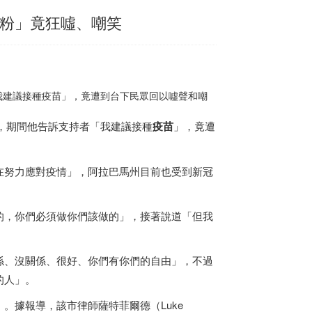
川粉」竟狂噓、嘲笑
我建議接種疫苗」，竟遭到台下民眾回以噓聲和嘲
，期間他告訴支持者「我建議接種
疫苗
」，竟遭
在努力應對疫情」，阿拉巴馬州目前也受到新冠
的，你們必須做你們該做的」，接著說道「但我
係、沒關係、很好、你們有你們的自由」，不過
的人」。
。據報導，該市律師薩特菲爾德（Luke