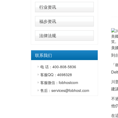
行业资讯
福步资讯
法律法规
美
笑。
美
联系我们
到
「
电 话：400-808-5836
De
客服QQ：4698328
川
客服微信：fobhostcom
建
售后：services@fobhost.com
不
他
在