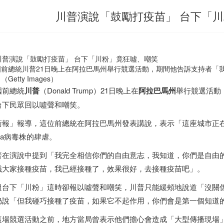
川普演說「鼓勵打疫苗」 台下「
國前總統川普21日晚上在阿拉巴馬州舉行競選活動，期間他告訴支持者「
（Getty Images）
國前總統
川普
（Donald Trump）21日晚上在
阿拉巴馬州
舉行競選活動
台下民眾回以噓聲和嘲笑。
衛報」報導，這位前總統在阿拉巴馬州發表講說，表示「這座城市正
lta病毒株的肆虐。
普在演說中提到「我完全相信你們的自由意志，我知道，你們是自由
議大家接種疫苗，我已經接種了，效果很好，去接種疫苗吧」。
過台下「川粉」這時卻報以噓聲和嘲笑，川普只能緩頰地說道「沒關
仍說「但我碰巧接種了疫苗，如果它不起作用，你們會是第一個知道
這場競選活動之前，地方當局曾表示他們擔心會造成「大型傳播現場」