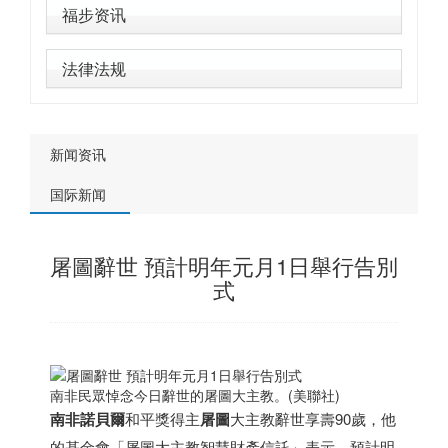
福步资讯
法律法规
新闻资讯
国际新闻
屠圖辭世 預計明年元月1日舉行告別
式
南非
民眾悼念今日辭世的屠圖大主教。(美聯社)
南非
諾貝爾
和平獎得主
屠圖
大主教辭世享壽90歲，他
的基金會「屠圖大主教智慧財產信託」表示，預計明