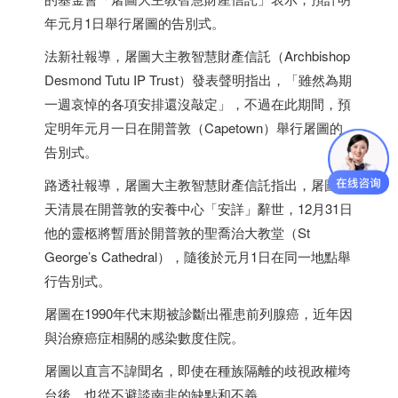
年元月1日舉行屠圖的告別式。
法新社報導，屠圖大主教智慧財產信託（Archbishop
Desmond Tutu IP Trust）發表聲明指出，「雖然為期
一週哀悼的各項安排還沒敲定」，不過在此期間，預
定明年元月一日在開普敦（Capetown）舉行屠圖的
告別式。
路透社報導，屠圖大主教智慧財產信託指出，屠圖今
天清晨在開普敦的安養中心「安詳」辭世，12月31日
他的靈柩將暫厝於開普敦的聖喬治大教堂（St
George’s Cathedral），隨後於元月1日在同一地點舉
行告別式。
屠圖在1990年代末期被診斷出罹患前列腺癌，近年因
與治療癌症相關的感染數度住院。
屠圖以直言不諱聞名，即使在種族隔離的歧視政權垮
台後，也從不避談
南非
的缺點和不義。