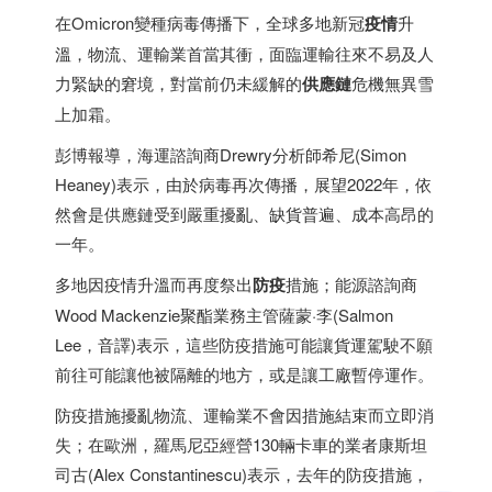
在Omicron變種病毒傳播下，全球多地新冠
疫情
升
溫，物流、運輸業首當其衝，面臨運輸往來不易及人
力緊缺的窘境，對當前仍未緩解的
供應鏈
危機無異雪
上加霜。
彭博報導，海運諮詢商Drewry分析師希尼(Simon
Heaney)表示，由於病毒再次傳播，展望2022年，依
然會是供應鏈受到嚴重擾亂、缺貨普遍、成本高昂的
一年。
多地因疫情升溫而再度祭出
防疫
措施；能源諮詢商
Wood Mackenzie聚酯業務主管薩蒙·李(Salmon
Lee，音譯)表示，這些防疫措施可能讓貨運駕駛不願
前往可能讓他被隔離的地方，或是讓工廠暫停運作。
防疫措施擾亂物流、運輸業不會因措施結束而立即消
失；在歐洲，羅馬尼亞經營130輛卡車的業者康斯坦
司古(Alex Constantinescu)表示，去年的防疫措施，