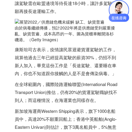
讓駕駛需在歐盟邊境等待長達18小時，讓許多駕駛不
願再接長途運輸工作。
由於病毒繼續傳播，預計2022年將是供應鏈受到嚴重擾
亂、缺貨普遍、成本高昂的一年。圖為貨櫃車離開洛杉
磯港。（Getty Images）
康斯坦司古表示，疫情讓民眾迴避貨運駕駛的工作，
就算他過去三年已經提高駕駛的薪資30%，仍招不到
新人加入，畢竟這份工作是「長途駕駛、還要睡在車
內，你也不知道跟你接觸的人是不是會傳染病毒。」
在全球範圍內，國際陸路運輸聯盟(International Road
Transport Union)推估，仍有20%的貨運駕駛職缺找不
到人；而這種情況，在海運業也同樣存在。
新加坡
海運商Western Shipping表示，旗下1000名船
員中，高達20%不願重回船上；
香港
中英船舶(Anglo-
Eastern Univan)則估計，旗下3萬名船員中，5%無意