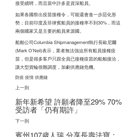
接受續聘，而且當中許多是資深船員。
如果各國祭出疫苗接種令，可能還會進一步惡化形
勢；目前
印度
及菲律賓船員的接種率不到30%，而這
兩個國家又是主要的船員來源國。
船舶公司Columbia Shipmanagement執行長歐尼爾
(Mark O’Neil)表示，業者無法強迫所有船員接種疫
苗，但是很多客戶只跟全員已接種疫苗的船舶接洽，
讓大型貨輪很難調度，加劇供應鏈危機。
防疫 疫情 供應鏈
上一則
新年新希望 許願者降至29% 70%
受訪者「仍有期許」
下一則
賓州107歲人瑞 分享長壽法寶：