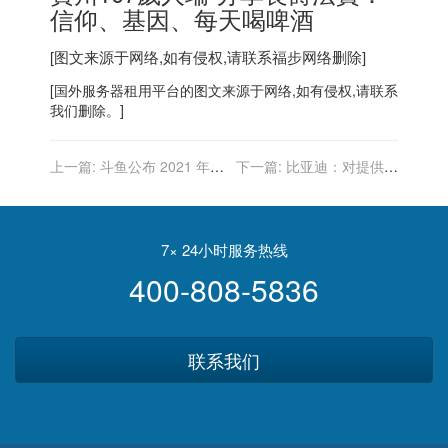
信仰、基因、每天喝啤酒
[图文来源于网络,如有侵权,请联系
福步
网络删除]
[
国外服务器
租用平台的图文来源于网络,如有侵权,请联系
我们删除。]
上一篇:
斗鱼公布 2021 年度
下一篇:
比亚迪：对提供网
十大弹幕：蚌埠住了、
络黑公关线索及证据奖励 5
yyds、为什么不 ban 猛犸入
万至 100 万人民币
选前三
7× 24小时服务热线
400-808-5836
联系我们