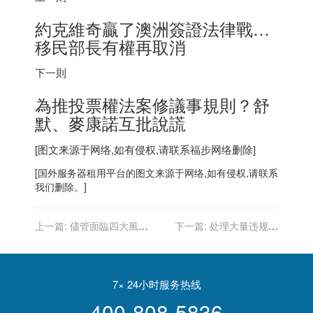
約克維奇贏了澳洲簽證法律戰…
移民部長有權再取消
下一則
為推投票權法案修議事規則？舒
默、麥康諾互批說謊
[图文来源于网络,如有侵权,请联系
福步
网络删除]
[
国外服务器
租用平台的图文来源于网络,如有侵权,请联系
我们删除。]
上一篇:
儘管面臨四大風險
下一篇:
处理大量违规账
分析師說美股今年不會嚴重
号，B站通报“清朗・互联网
修正
用户账号运营乱象专项整治
行动”落实情况
7× 24小时服务热线
400-808-5836