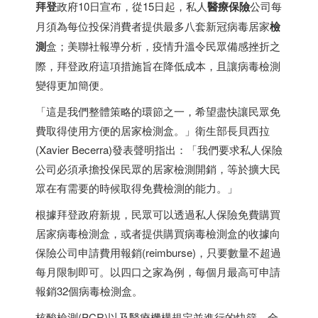
拜登
政府10日宣布，從15日起，私人
醫療保險
公司每
月須為每位投保消費者提供最多八套新冠病毒居家
檢
測
盒；美聯社報導分析，疫情升溫令民眾備感挫折之
際，拜登政府這項措施旨在降低成本，且讓病毒檢測
變得更加簡便。
「這是我們整體策略的環節之一，希望盡快讓民眾免
費取得使用方便的居家檢測盒。」衛生部長貝西拉
(Xavier Becerra)發表聲明指出：「我們要求私人保險
公司必須承擔投保民眾的居家檢測開銷，等於擴大民
眾在有需要的時候取得免費檢測的能力。」
根據拜登政府新規，民眾可以透過私人保險免費購買
居家病毒檢測盒，或者提供購買病毒檢測盒的收據向
保險公司申請費用報銷(reimburse)，只要數量不超過
每月限制即可。以四口之家為例，每個月最高可申請
報銷32個病毒檢測盒。
核酸檢測(PCR)以及醫療機構規定並進行的快篩，全