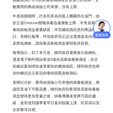
數費用則將由保險公司承擔，沒有上限。
年底假期期間，許多民眾為與親人團圓而出遠門，由
於正值Omicron變種病毒迅速擴散之際，市售居家病
毒快篩檢測盒嚴重缺貨，拜登總統因此受到輿論檢
討。美聯社報導，拜登政府現正設法透過提高供應量
及降低價格，讓病毒居家檢測盒變得取得容易。
報導指出，到了本月底，聯邦政府還將推出新網站，
透過電子郵件開始發送5億份居家病毒檢測盒；在目
前確診案例增加速度最快的幾個地區，聯邦政府也將
加快腳步設立新冠病毒快篩緊急檢測站。
美聯社分析，費用由保險公司承擔的病毒檢測盒，將
讓民眾省下可觀花費，聯邦政府則希望當居家病毒檢
測盒變得更加普遍之後，病毒傳播速度將可因此趨
緩，進而達到讓學童早日返回校園上課、民眾得以安
全群聚等目標。