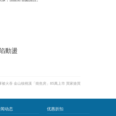
馬陷動盪
庫被火吞 金山核桃溪「燒焦房」85萬上市 買家搶買
新闻动态
优惠折扣