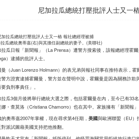
尼加拉瓜總統打壓批評人士又一樁
拉瓜總統奧蒂嘉(右)與其擔任副總統的妻子。(美聯社)
加拉瓜日報「新聞報」（La Prensa）遭警方搜索後，該報總經理霍爾
tega）逮捕的批評人士。
曼（Juan Lorenzo Holmann）的表兄弟與報社同事在推特表示，
後警方證實逮捕霍爾曼，警方並在聲明中說，霍爾曼是因為關務詐欺
否要負刑事責任」。
加拉瓜3個月後將舉行總統大選之際，包括霍爾曼在內，至今已有33
娜・查莫洛（Cristiana Chamorro）也在其中。家族擁有「
歲的奧蒂嘉2007年掌權，現在尋求第4任期，
美國
與歐洲聯盟（EU）
反對派試圖藉美國支持把他推翻。
爾曼昨天才宣布「新聞報」紙版停刊，他怪罪海關當局拒絕放行進口