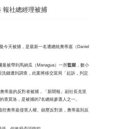
 報社總經理被捕
曼今天被捕，是最新一名遭總統奧蒂嘉（Daniel
霍爾曼被帶到馬納瓜（Managua）一所
監獄
，數小
與洗錢遭到調查，此案將移交當局「起訴，判定
名奧蒂嘉的反對者被捕，「新聞報」副社長克里
新聞報」的查莫洛，是被捕的7名總統參選人之一。
指控奧蒂嘉侵害人權、鎮壓反對派，奧蒂嘉則反
紙張，但政府否認指控。