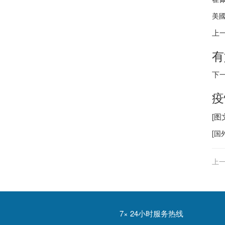
美國
上
有
下
疫
[
[
国
上一
7× 24小时服务热线