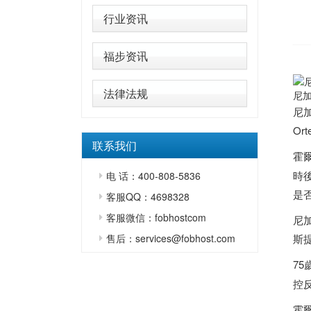
行业资讯
福步资讯
法律法规
尼加
尼
Or
联系我们
霍爾
時
电 话：400-808-5836
是
客服QQ：4698328
客服微信：fobhostcom
尼
售后：services@fobhost.com
斯提
75
控
霍