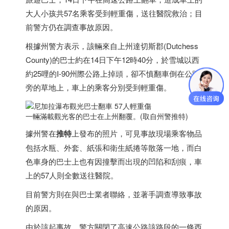
大人小孩共57名乘客受到輕重傷，送往醫院救治；目
前警方仍在調查事故原因。
根據州警方表示，該輛來自上州達切斯郡(Dutchess
County)的巴士約在14日下午12時40分，於雪城以西
約25哩的I-90州際公路上掉頭，卻不慎翻車倒在公路
旁的草地上，車上的乘客分別受到輕重傷。
一輛滿載觀光客的巴士在上州翻覆。(取自州警推特)
據州警在
推特
上發布的照片，可見事故現場乘客物品
包括水瓶、外套、紙張和衛生紙捲等散落一地，而白
色車身的巴士上也有因撞擊而出現的凹陷和刮痕，車
上的57人則全數送往醫院。
目前警方則在與巴士業者聯絡，並著手調查導致事故
的原因。
由於該起事故，警方關閉了高速公路該路段的一條西