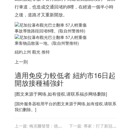
行車道，也造成交通回堵約8哩，在經過一個半小時
之後，道路才又重新開放。
事故導致路段回堵8哩。(取自州警推特)
乘客物品散落一地。(取自州警推特)
紐約上州 觀光 推特
上一則
適用免疫力較低者 紐約市16日起
開放接種補強針
[图文来源于网络,如有侵权,请联系
福步
网络删除]
[
国外服务器
租用平台的图文来源于网络,如有侵权,请联系
我们删除。]
上一篇:
梅克爾發聲：德國
下一篇:
專家：打了新冠疫