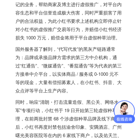
记的业务，帮助商家及博主进行虚假推广，对平台内
容生态和平台信誉造成极大伤害，同时严重损害了用
户的合法权益，为此小红书要求上述机构立即停止针
对小红书的虚假推广交易等行为，并赔偿小红书经济
损失 1000 万元，赔偿金将用于平台虚假种草治理。
国外服务器
了解到，“代写代发”的黑灰产链路通常
为：品牌或承接品牌方需求的第三方中介机构，通
过“红通告”、“微媒通告”、“番茄通告”等为代表的第三
方接单中介平台，
以实体商品 / 服务或 0-1000 元不
等的现金，大量有偿招募素人，在小红书、抖音、大
众点评等平台上生产内容。
同时，响应“清朗・打击流量造假、黑公关、网络水
军”专项行动，小红书于 19 日开始第三轮虚假种草治
理，在前两批封禁 68 个涉虚假种草品牌及线下商户
后，小红书再度封禁包括渝舍印象、安隅酒店、广州
曙光美容医院等在内的 6 家线下商户，以及佑天兰、