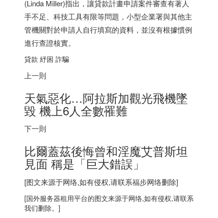
(Linda Miller)指出，讓貸款計畫申請案件審查有著人
手不足、科技工具有限等問題，小型企業署與其他主
管機關對於申請人自行填寫的資料，並沒有根據慣例
進行查證核實。
貸款 紓困 詐騙
上一則
天氣惡化…阿拉斯加觀光飛機墜
毀 機上6人全數罹難
下一則
比爾蓋茲後悔曾和淫魔艾普斯坦
見面 稱是「巨大錯誤」
[图文来源于网络,如有侵权,请联系
福步
网络删除]
[
国外服务器
租用平台的图文来源于网络,如有侵权,请联系
我们删除。]