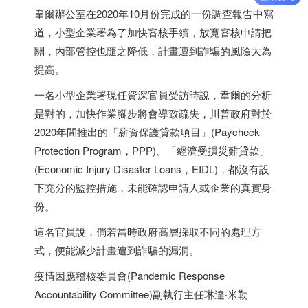
韋爾辦公室在2020年10月份完成的一份調查報告中寫
道，小型企業署為了加快審核手續，放寬審核申請把
關，內部管控也隨之降低，計畫遭到詐騙的風險大為
提高。
一名小型企業署現任資深官員受訪時說，韋爾的分析
是對的，加快作業腳步將會導致疏失，川普政府對於
2020年間推出的「薪資保護貸款項目」(Paycheck
Protection Program，PPP)、「經濟受損災難貸款」
(Economic Injury Disaster Loans，EIDL)，都沒有設
下充分的監控措施，未能確認申請人或企業的真實身
份。
這名官員說，倘若當時政府高層採取不同的處理方
式，便能減少計畫遭到詐騙的漏洞。
疫情因應稽核委員會(Pandemic Response
Accountability Committee)副執行主任琳達‧米勒