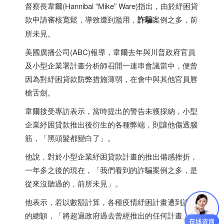
督察長韋爾(Hannibal “Mike” Ware)指出，由於紓困貸
款申請審核寬鬆，導致遭到濫用，
詐騙
案例之多，前
所未見。
美國廣播公司(ABC)報導，韋爾去年與川普政府官員
及小型企業署計畫分析師召開一連串會議當中，便曾
因為對紓困貸款防弊措施薄弱，在會中與其他官員唇
槍舌劍。
韋爾接受專訪表示，當時提出的警告未獲採納，小型
企業紓困貸款推出後衍生的各種弊端，則讓他傷透腦
筋，「黑頭髮都變白了」。
他說，對於小型企業紓困貸款計畫的推出備感挫折，
一年多之後的現在，「我們看到的詐騙案例之多，是
從來沒聽過的，前所未見」。
他表示，若以數額計算，各種疫情紓困計畫遭到詐騙
的總額，「將超過政府過去曾經推出的任何計畫」。