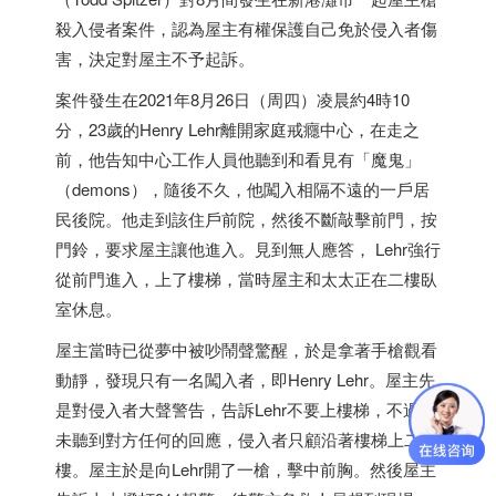
殺入侵者案件，認為屋主有權保護自己免於侵入者傷
害，決定對屋主不予起訴。
案件發生在2021年8月26日（周四）凌晨約4時10
分，23歲的Henry Lehr離開家庭戒癮中心，在走之
前，他告知中心工作人員他聽到和看見有「魔鬼」
（demons），隨後不久，他闖入相隔不遠的一戶居
民後院。他走到該住戶前院，然後不斷敲擊前門，按
門鈴，要求屋主讓他進入。見到無人應答， Lehr強行
從前門進入，上了樓梯，當時屋主和太太正在二樓臥
室休息。
屋主當時已從夢中被吵鬧聲驚醒，於是拿著手槍觀看
動靜，發現只有一名闖入者，即Henry Lehr。屋主先
是對侵入者大聲警告，告訴Lehr不要上樓梯，不過並
未聽到對方任何的回應，侵入者只顧沿著樓梯上二
樓。屋主於是向Lehr開了一槍，擊中前胸。然後屋主