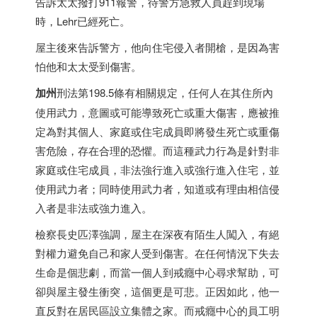
告訴太太撥打911報警，待警方急救人員趕到現場
時，Lehr已經死亡。
屋主後來告訴警方，他向住宅侵入者開槍，是因為害
怕他和太太受到傷害。
加州
刑法第198.5條有相關規定，任何人在其住所內
使用武力，意圖或可能導致死亡或重大傷害，應被推
定為對其個人、家庭或住宅成員即將發生死亡或重傷
害危險，存在合理的恐懼。而這種武力行為是針對非
家庭或住宅成員，非法強行進入或強行進入住宅，並
使用武力者；同時使用武力者，知道或有理由相信侵
入者是非法或強力進入。
檢察長史匹澤強調，屋主在深夜有陌生人闖入，有絕
對權力避免自己和家人受到傷害。在任何情況下失去
生命是個悲劇，而當一個人到戒癮中心尋求幫助，可
卻與屋主發生衝突，這個更是可悲。正因如此，他一
直反對在居民區設立集體之家。而戒癮中心的員工明