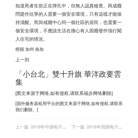
知道死者生前正在掙扎中，但無人認真檢查。與成癮
問題作抗爭的人需要一個安全環境，只有這樣才能保
持清醒。而與戒癮中心同一個社區的居民，也需要一
個安全環境，不應該生活在擔心有人因癮發作強行闖
入住宅的情況。
橙縣 加州 南加
上一則
「小台北」雙十升旗 華洋政要雲
集
[图文来源于网络,如有侵权,请联系
福步
网络删除]
[
国外服务器
租用平台的图文来源于网络,如有侵权,请联系
我们删除。]
上一篇:
2019年中国电子商
下一篇:
2018年我国电子商
务服务行业主管部门、监管
务行业管理体制、主要法律