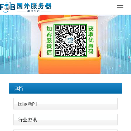
Toggl
navig
归档
国际新闻
行业资讯