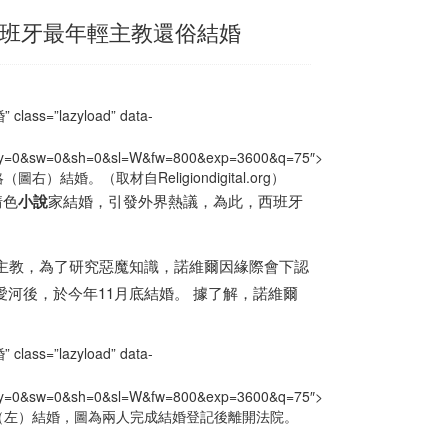
西班牙最年輕主教還俗結婚
s=”lazyload” data-
x=0&y=0&sw=0&sh=0&sl=W&fw=800&exp=3600&q=75″>
婚。（取材自Religiondigital.org）
情色
小說
家結婚，引發外界熱議，為此，
西班牙
主教，為了研究惡魔知識，諾維爾因緣際會下認
人墜入愛河後，於今年11月底結婚。 據了解，諾維爾
s=”lazyload” data-
x=0&y=0&sw=0&sh=0&sl=W&fw=800&exp=3600&q=75″>
（左）結婚，圖為兩人完成結婚登記後離開法院。