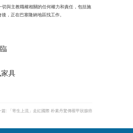
一切與主教職權相關的任何權力和責任，包括施
會後，正在巴塞隆納地區找工作。
降臨
風家具
篇:
「寄生上流」走紅國際 朴素丹驚傳罹甲狀腺癌