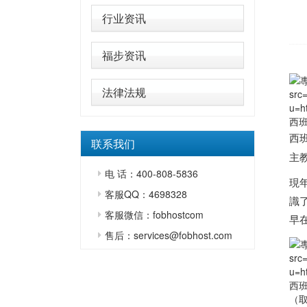
行业资讯
福步资讯
法律法规
src
u=h
西
西
联系我们
主
电 话：400-808-5836
現年
客服QQ：4698328
識了
客服微信：fobhostcom
早
售后：services@fobhost.com
src
u=h
西
（