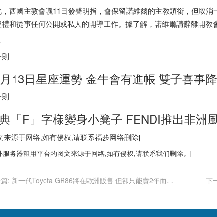
此，西國主教會議11日發聲明指，會保留諾維爾的主教頭銜，但取消
聖禮和從事任何公開或私人的開導工作。據了解，諾維爾請辭離開教
說
一則
2月13日星座運勢 金牛會有進帳 雙子喜事
一則
典「F」字樣變身小凳子 FENDI推出非洲
图文来源于网络,如有侵权,请联系
福步
网络删除]
外服务器
租用平台的图文来源于网络,如有侵权,请联系我们删除。]
篇:
新一代Toyota GR86將在歐洲販售 但卻只能賣2年而
下一
？