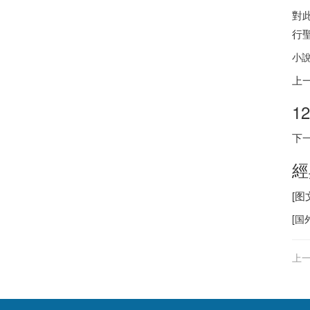
對
行
小
上
1
下
經
[
[
国
上一
已