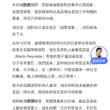
年封城
防疫
期間，官邸偷偷辦派對的事件公開道歉，
並接受調查。他宣稱當時以為該場合是與工作有關的
聚會，而且只停留20分鐘。
強生說，他對自己違反規定「誠摯道歉」，但拒絕為
此下台。
去年12月初，媒體報導2020年5月20日唐寧街英相官
邸曾在花園舉辦派對，強生首席私人祕書雷諾茲
（Martin Reynolds）寄發的電子邀請函寫道：「這段
日子非常繁忙，我們認為，是時候好好享受這美好的
天氣，今天晚上，在（唐寧街）10號花園來一杯社交
距離酒。晚上6時開始入席，自己帶酒！」
當天的花園派對約30人參加，強生和時為未婚妻的席
孟茲一同出席。當時政府規定室外不得群聚。
當時歐洲
疫情
爆發，英國實施首次封城，確診及病故
人數皆相當驚人，強生內閣「只許州官放火，不許百