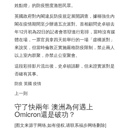
姓點燈」的防疫態度激怒民眾。
英國政府對內閣違反防疫規定展開調查，據稱強生內
閣在疫情期間至少辦過五次派對。首相顧問史卓頓去
年12月初為22日的記者會答辯進行彩排，當時沒有媒
體在場，一票官員拿四天前舉行的一場「虛構派對」
來說笑，但當時倫敦正實施嚴格防疫限制，禁止兩人
以上室內群聚，亦禁止公室聚會。
這段彩排影片流出後，史卓頓請辭，但未證實派對是
否確有其事。
防疫 英國 疫情
上一則
守了快兩年 澳洲為何遇上
Omicron還是破功？
[图文来源于网络,如有侵权,请联系
福步
网络删除]