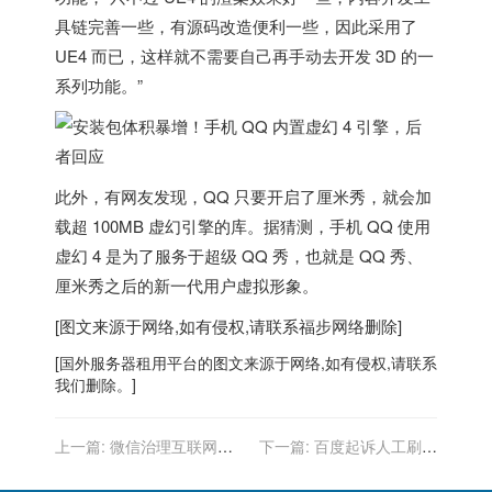
具链完善一些，有源码改造便利一些，因此采用了
UE4 而已，
这样就不需要自己再手动去开发 3D 的一
系列功能
。”
此外，有网友发现，QQ 只要开启了厘米秀，就会加
载超 100MB 虚幻引擎的库。据猜测，手机 QQ 使用
虚幻 4 是为了服务于超级 QQ 秀，也就是 QQ 秀、
厘米秀之后的新一代用户虚拟形象。
[图文来源于网络,如有侵权,请联系
福步
网络删除]
[
国外服务器
租用平台的图文来源于网络,如有侵权,请联系
我们删除。]
上一篇:
微信治理互联网用
下一篇:
百度起诉人工刷量
户账号运营乱象，“南京头
平台我爱网干扰搜索引擎算
条”“高考山东”等遭清理
法，获赔 200 万元