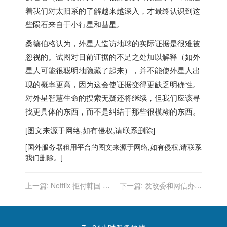
着我们对太阳系的了解越来越深入，才最终认识到这
些陨石来自于小行星和彗星。
桑德伯格认为，外星人造访地球的实际证据是很难被
忽视的。试图对目前证据的不足之处加以解释（如外
星人可能很聪明地隐藏了起来），并不能使外星人出
现的概率更高，因为这会使证据变得更缺乏明确性。
对外星智慧生命的搜索无疑还将继续，但我们应该寻
找更具体的东西，而不是纠结于那些很模糊的东西。
[图文来源于网络,如有侵权,请联系删除]
[
国外服务器
租用平台的图文来源于网络,如有侵权,请联系
我们删除。]
上一篇:
Netflix 拒付韩国 SK
下一篇:
发改委和网信办等
宽带网络费用案一审败诉
三部门关于发布加快构建全
国一体化大数据中心协同创
新体系的指导意见