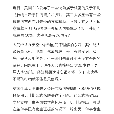
近日，
美国
军方公布了一些此前属于机密的关于不明
飞行物目击事件的照片和胶片，其中大多显示有一些
模糊的东西在以奇怪的方式移动。不过，
有人认为这
意味着不明飞行物属于外星人的概率从 1% 上升到了
现在的 50%
。这种说法有道理吗？
人们经常在天空中看到他们不理解的东西，其中绝大
多数是飞机、卫星、气象气球、云、火箭发射、极
光、光学反射等等。但一些目击事件至今没有合理的
解释。问题在于，许多人会直接得出“未知事物 = 外
星人”的结论。仔细想想这其实很奇怪，为什么这些
不明飞行物就不能是天使呢？
英国
牛津大学未来人类研究所的安德斯・桑德伯格选
择使用贝叶斯公式来解决这个问题。该公式堪称统计
学的支柱，由
英国
数学家托马斯・贝叶斯提出，可以
在某件事已有发生证据的情况下，给出另一件事发生