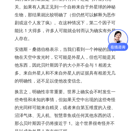
关。如果有人真正见到一个自称来自于外星球的神秘
生物，那结果就比较明确了（但仍然可以解释为恶作
剧或这个人发了疯）。在这种情况下，第二个因子可
能比 1 大得多，许多人可能就会转而认为确实有外星
人存在。
安德斯・桑德伯格表示，当我们看到一个神秘的团状
物在天空中发光时，它可能是外星人，但也可能是其
他东西，因此贝叶斯因子的大小并不会与 1 相差太
多。来自外星人和不来自外星人的证据具有相差无几
的明确性，还不足以使他改变信念。
换言之，明确性非常重要
。世界上确实会不时发生一
些奇怪和未知的事情，但如果天空中出现的这些奇怪
的光同样可能来自精灵，或者来自第五维度的入侵、
沼泽气体、无人机、智慧章鱼或任何其他东西的话，
那么贝叶斯因子仍将接近于 1。这个世界很奇怪并不
足以成为外星人存在的证据。