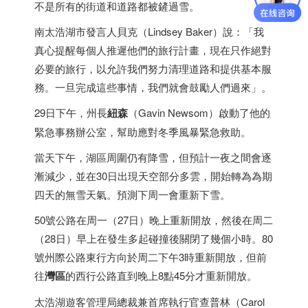
不是所有的街道和道路都被鏟過雪。
南太浩湖市發言人貝克（Lindsey Baker）說：「我
真心提醒每個人推遲他們的旅行計畫，現在只作絕對
必要的旅行，以允許我們努力清理道路和提供基本服
務。一旦完成這些事情，我們就會鼓勵人們過來」。
29日下午，州長
紐森
（Gavin Newsom）啟動了他的
緊急事務辦公室，幫助應對冬季風暴緊急救助。
當天下午，湖區周圍仍有降雪，但預計一夜之間會逐
漸減少，並在30日出現天空部分多雲，開始轉為為期
四天的無雪天氣。預測下周一會重新下雪。
50號公路在周一（27日）晚上重新開放，然後在周二
（28日）早上在發生多起碰撞後關閉了幾個小時。80
號州際公路東行方向於周二下午3時重新開放，但前
往
灣區
的西行公路直到晚上8點45分才重新開放。
太浩湖遊客管理局總裁兼首席執行官查普林（Carol