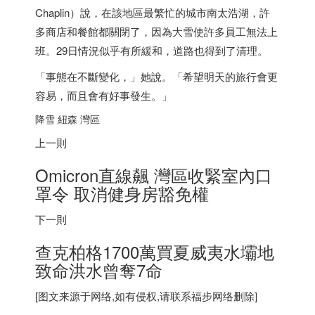
Chaplin）說，在該地區最繁忙的城市南太浩湖，許
多商店和餐館都關閉了，因為大雪使許多員工無法上
班。29日情況似乎有所緩和，道路也得到了清理。
「事態在不斷變化，」她說。「希望明天的旅行會更
容易，而且會有好事發生。」
降雪 紐森 灣區
上一則
Omicron直線飆 灣區收緊室內口
罩令 取消健身房豁免權
下一則
查克柏格1700萬買夏威夷水壩地
致命洪水曾奪7命
[图文来源于网络,如有侵权,请联系
福步
网络删除]