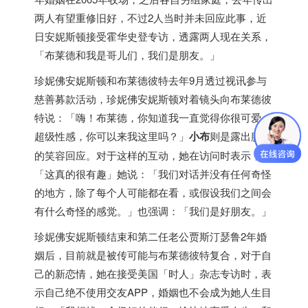
两人有望重修旧好，不过2人当时并未回应此事，近
日安妮斯顿接受霍华史登专访，透露两人现在关系，
「布莱德和我是哥儿们，我们是朋友。」
珍妮佛安妮斯顿和布莱德彼特去年9月透过视讯参与
慈善募款活动，珍妮佛安妮斯顿对着镜头向布莱德彼
特说：「嗨！布莱德，你知道我一直觉得你很可爱、
超级性感，你可以来我这里吗？」
小布
则是露出腼腆
的笑容回应。对于这样的互动，她在访问时表示，
「这真的很有趣」她说：「我们对话并没有任何奇怪
的地方，除了每个人可能都在看，或假设我们之间会
有什么奇怪的感觉。」也强调：「我们是好朋友。」
珍妮佛安妮斯顿结束和第二任老公贾斯汀瑟鲁2年婚
姻后，目前就是被传可能与布莱德彼特复合，对于自
己的新恋情，她在接受美国「时人」杂志专访时，表
示自己绝不使用交友APP，婚姻也不会成为她人生目