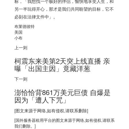
标，「我想找一个极好的伴侣，愉快地享受人生，和
另一半玩得开心，那才是我们共同盼望的目标，它不
必刻在法律文件中」。
布莱德彼特
美国
小布
上一则
柯震东来美第2天突上线直播 亲
曝「出国主因」竟藏洋葱
下一则
澎恰恰背861万美元巨债 自爆是
因为「遭人下咒」
[图文来源于网络,如有侵权,请联系删除]
[
国外服务器
租用平台的图文来源于网络,如有侵权,请联系
我们删除。]