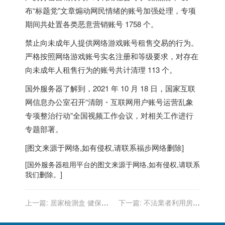
布“标题党”文章煽动网民情绪的账号加强处理，专项
期间共处置各类恶意营销账号 1758 个。
禁止向未成年人提供网络游戏账号租售交易的行为。
严格按照网络游戏账号实名注册和等级要求，对存在
向未成年人租售行为的账号共计清理 113 个。
国外服务器
了解到，2021 年 10 月 18 日，国家互联
网信息办公室召开“清朗・互联网用户账号运营乱象
专项整治行动”全国视频工作会议，对相关工作进行
专题部署。
[图文来源于网络,如有侵权,请联系
福步
网络删除]
[
国外服务器
租用平台的图文来源于网络,如有侵权,请联系
我们删除。]
上一篇:
居家檢測盒 健保每
下一篇:
不法業者利用房主
人每月免費8套…月底聯邦
援助基金詐騙 紐約州檢察長
推新網站 發5億套
提醒勿上當