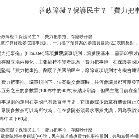
善政障礙？保護民主？「費力把
黨打算修改參院議事規則，一力擋下預算案的參議員曼欽(左)表態反對，圖為曼欽
力把事拖」(filibuster)這項
參院
議事規則，讓參院基本上需要60票
的存廢立場兩極化，主張維持不變者認為「費力把事拖」在保護美國
則堅稱「費力把事拖」削弱了美國的民主，廢除這項規則才有機會通
「費力把事拖」議事規則下，法案提交參院時，任何參議員都可藉發
以五分之三的多數票(100席中的60席)來結束辯論，但民主黨目前在全院
議事規則的運用在美國已有數百年歷史，它讓參院少數黨有機會阻止
，眾院多數黨可以為所欲為，但在參院必須尋求兩黨共識，因為爭議法
0席中拿下60席。
黨參院領袖麥康諾(中)說，民主黨若修改費力把事拖規則，共和黨誓將報復。(Ge