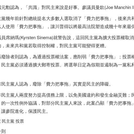
元勳認為，「共識」對民主來說是好事。參議員曼欽(Joe Manchin 
主黨幾年前針對總統提名大多數人選取消了「費力把事拖」，後來共
名人使用「費力把事拖」，讓川普得以將最高法院塑造成幾十年來最
員席納瑪(Kyrsten Sinema)就警告說，這回民主黨為擴大投票
功，未來共和黨若取得控制權，對民主黨可能變得更糟。
張廢除者則認為，為通過投票權法案，應削弱「費力把事拖」；投票
，民主黨必須通過擴大郵寄投票、將選舉日定為假期並遏制為一黨私
。
有民主黨人認為，廢除「費力把事拖」其實是民主的障礙。
年民主黨人兩度努力提高債務上限，以免美國違約和發生金融災難；
」的一次性例外協議，對部分民主黨人來說，此案凸顯「費力把事拖
，讓參院進化，保護民主。
 民主黨 投票
一則