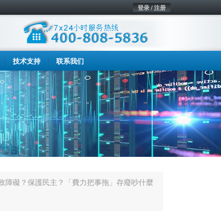
登录 / 注册
技术支持
联系我们
政障礙？保護民主？「費力把事拖」存廢吵什麼