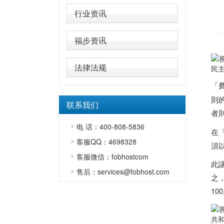
行业资讯
福步资讯
法律法规
民主
「費
則
联系我们
者
电 话：400-808-5836
在
客服QQ：4698328
須
客服微信：fobhostcom
此
售后：services@fobhost.com
之
10
共和