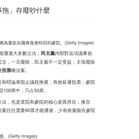
事拖」存廢吵什麼
在國會復會時回到參院。(Getty Images)
才能通過大多數立法；
民主黨
內部對這項議事規
民主，一旦廢除，民主黨不一定受益；主張廢除
過
投票
權法案。
言和辯論來阻止議程推展，有效延遲投票；參院
100席中，只占50席。
立法，也是眾院和參院的核心差異所在；換言
案往往需要60票才能通過，少有政黨能在參院
tty Images)