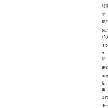
開國
民
提
參議
成
主
制
點
也
去
拖
事
參院
上