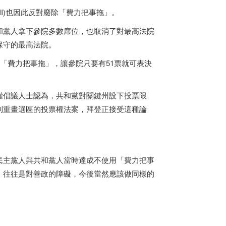
III)也因此反對廢除「費力把事拖」。
和黨人拿下參院多數席位，也取消了對最高法院
保守的最高法院。
權取消「費力把事拖」，讓參院只要有51票就可表決
權倡議人士認為，共和黨對關鍵州設下投票限
利重畫選區的投票權法案，拜登正接受這種論
民主黨人與共和黨人當時達成不使用「費力把事
」往往是對善政的障礙，今後當然應該做同樣的