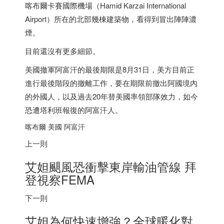
喀布爾卡賽國際機場（Hamid Karzai International
Airport）所在的北部幾棟建築物，看得到冒出陣陣濃
煙。
目前還沒有更多細節。
美國撤軍阿富汗的最後期限是8月31日，美方目前正
進行最後階段的撤離工作，要在期限前撤出阿國境內
的外國人，以及過去20年替美國率領部隊效力，如今
恐遭塔利班報復的阿富汗人。
喀布爾 美國 阿富汗
上一則
艾妲颶風恐衝擊東岸輸油管線 拜
登視察FEMA
下一則
艾妲為何快速增強？全球暖化對