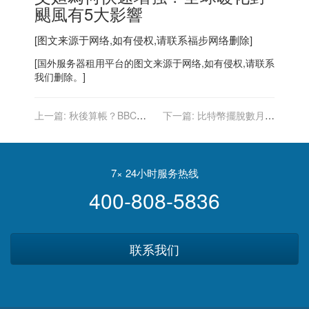
颶風有5大影響
[图文来源于网络,如有侵权,请联系
福步
网络删除]
[
国外服务器
租用平台的图文来源于网络,如有侵权,请联系
我们删除。]
上一篇:
秋後算帳？BBC：
下一篇:
比特幣擺脫數月頹
神學士正「挨家挨戶」搜索
勢 衝關5萬美元
前政府人員
7× 24小时服务热线
400-808-5836
联系我们