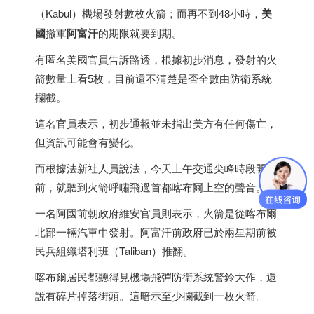
（Kabul）機場發射數枚火箭；而再不到48小時，
美
國
撤軍
阿富汗
的期限就要到期。
有匿名美國官員告訴路透，根據初步消息，發射的火
箭數量上看5枚，目前還不清楚是否全數由防衛系統
攔截。
這名官員表示，初步通報並未指出美方有任何傷亡，
但資訊可能會有變化。
而根據法新社人員說法，今天上午交通尖峰時段開始
前，就聽到火箭呼嘯飛過首都喀布爾上空的聲音。
一名阿國前朝政府維安官員則表示，火箭是從喀布爾
北部一輛汽車中發射。阿富汗前政府已於兩星期前被
民兵組織塔利班（Taliban）推翻。
喀布爾居民都聽得見機場飛彈防衛系統警鈴大作，還
說有碎片掉落街頭。這暗示至少攔截到一枚火箭。