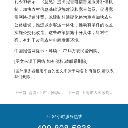
孔令羽表示，《意见》提出完善电信普遍服务补偿机
制，加快农村信息基础设施建设和宽带普及。促进宽
带网络提速降费。以建制村通硬化路为重点加快农村
公路建设，推进城乡客运一体化，推动有条件的地区
实施公交化改造。这些政策措施十分具体，针对性
强，有利于改善农村电商发展环境。
中国报告网提示：导读： 7714万农民爱网购、
[图文来源于网络,如有侵权,请联系删除]
[
国外服务器
租用平台的图文来源于网络,如有侵权,请联系
我们删除。]
上一篇:
监管+上市：推动
下一篇:
上海市人民政府办
P2P行业规范发展的两把“利
公厅关于印发《上海市工业
剑”
互联网创新发展应用三年行
动计划（2017-2019年）》
的通知
7× 24小时服务热线
400-808-5836