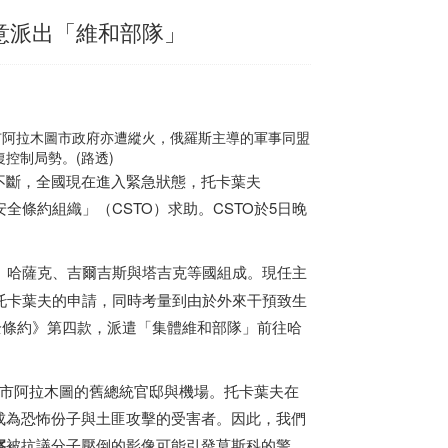
意派出「維和部隊」
市阿拉木圖市政府亦遭縱火，俄羅斯主導的軍事同盟
控制局勢。(路透)
不斷，全國現在進入緊急狀態，托卡葉夫
集體安全條約組織」（CSTO）求助。CSTO於5日晚
、哈薩克、吉爾吉斯與塔吉克等國組成。現任主
，因應托卡葉夫的申請，同時考量到由於外來干預致生
全條約》第四款，派遣「集體維和部隊」前往哈
都市阿拉木圖的舊總統官邸與機場。托卡葉夫在
成為恐怖份子與土匪攻擊的受害者。因此，我們
察
被抗議分子壓倒的影像可能引發莫斯科的警