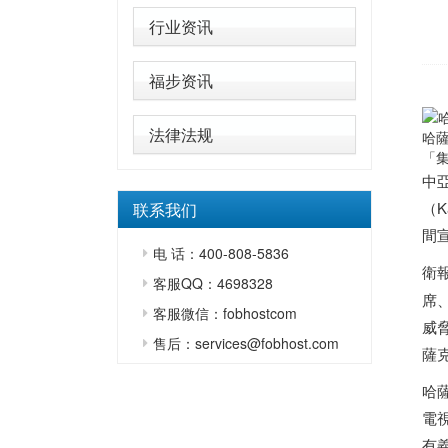
行业资讯
福步资讯
法律法规
哈
「
中
（K
联系我们
間
电 话：400-808-5836
衛
客服QQ：4698328
席
客服微信：fobhostcom
威
售后：services@fobhost.com
薩
哈
電
有