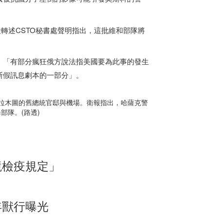
轉述CSTO秘書處聲明指出，這批維和部隊將
，「有部分瘋狂俄方說法指美國要為此事的發生
斯假訊息劇本的一部分」。
拉木圖的舊總統官邸與機場。衛報指出，哈薩克警
部隊。(路透)
境檢疫規定」
年獸行曝光