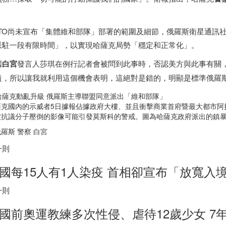
。
STO尚未宣布「集體維和部隊」部署的範圍及細節，俄羅斯衛星通訊社
派駐一段有限時間」，以實現哈薩克局勢「穩定和正常化」。
國
白宮
發言人莎琪在例行記者會被問到此事時，否認美方與此事有關
責，所以讓我就利用這個機會表明，這絕對是錯的，明顯是標準俄羅
薩克國內的示威者5日據報佔據政府大樓、並且衝擊商業首府暨最大都市阿
被抗議分子壓倒的影像可能引發莫斯科的警戒。圖為哈薩克政府派出的鎮暴
羅斯 警察 白宮
一則
國每15人有1人染疫 首相卻宣布「放寬入
一則
國前奧運教練多次性侵、虐待12歲少女 7