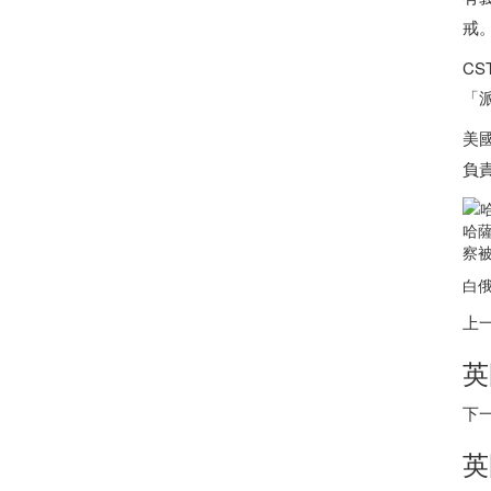
戒
C
「
美
負
哈
察
白俄
上
英
下
英