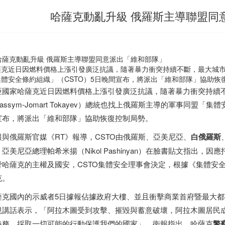
哈薩克動亂升級 俄羅斯主導聯盟同
薩克近日因燃料價格上漲引發廣泛抗議，隨著暴力衝突持續不斷，最大城
集體安全條約組織」（CSTO）5日晚間宣布，將派出「維和部隊」協助恢復
亞國家哈薩克近日因燃料價格上漲引發廣泛抗議，隨著暴力衝突持續
assym-Jomart Tokayev）總統也找上俄羅斯主導的軍事同盟「
宣布，將派出「維和部隊」協助恢復控制局勢。
報與俄羅斯官媒《RT》報導，CSTO由俄羅斯、亞美尼亞、
白俄羅斯
、亞美尼亞總理帕希米揚（Nikol Pashinyan）在臉書貼文指出
脅哈薩克的主權及國安，CSTO集體安全理事會決定，根據《集體安
克。
薩克國內的示威者5日據報佔據政府大樓、並且衝擊商業首府暨最大
視講話表示，「阿拉木圖受到攻擊、摧毀與蓄意破壞，阿拉木圖居民
義務…採取一切可能的行動保護我們的國家」。衛報指出，哈薩克
警