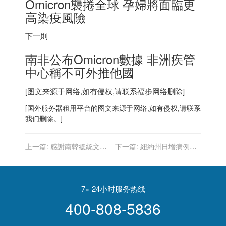
Omicron襲捲全球 孕婦將面臨更
高染疫風險
下一則
南非
公布Omicron數據 非洲疾管
中心稱不可外推他國
[图文来源于网络,如有侵权,请联系
福步
网络删除]
[
国外服务器
租用平台的图文来源于网络,如有侵权,请联系
我们删除。]
上一篇:
感謝南韓總統文在
下一篇:
紐約州日增病例近4
寅特赦 朴槿惠：將專心治病
萬 時報廣場跨年縮水
7× 24小时服务热线
400-808-5836