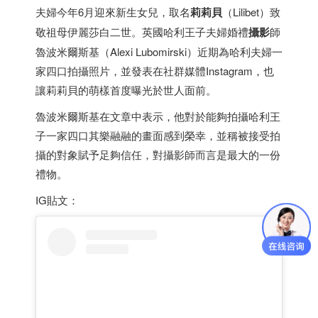
夫婦今年6月迎來新生女兒，取名
莉莉貝
（Lilibet）致
敬祖母伊麗莎白二世。英國哈利王子夫婦婚禮
攝影
師
魯波米爾斯基（Alexi Lubomirski）近期為哈利夫婦一
家四口拍攝照片，並發表在社群媒體Instagram，也
讓莉莉貝的萌樣首度曝光於世人面前。
魯波米爾斯基在文章中表示，他對於能夠拍攝哈利王
子一家四口其樂融融的畫面感到榮幸，並稱被接受拍
攝的對象賦予足夠信任，對攝影師而言是最大的一份
禮物。
IG貼文：