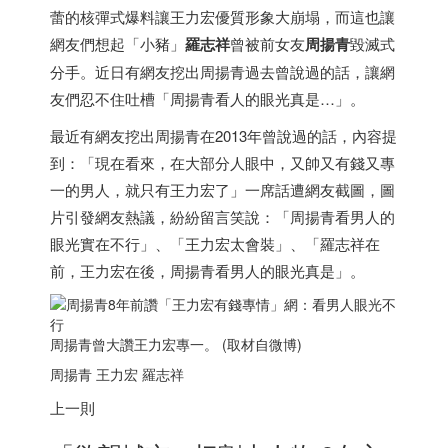
蕾的核彈式爆料讓王力宏優質形象大崩塌，而這也讓
網友們想起「小豬」
羅志祥
曾被前女友
周揚青
毀滅式
分手。近日有網友挖出周揚青過去曾說過的話，讓網
友們忍不住吐槽「周揚青看人的眼光真是…」。
最近有網友挖出周揚青在2013年曾說過的話，內容提
到：「現在看來，在大部分人眼中，又帥又有錢又專
一的男人，就只有王力宏了」一席話遭網友截圖，圖
片引發網友熱議，紛紛留言笑說：「周揚青看男人的
眼光實在不行」、「王力宏太會裝」、「羅志祥在
前，王力宏在後，周揚青看男人的眼光真是」。
周揚青曾大讚王力宏專一。 (取材自微博)
周揚青 王力宏 羅志祥
上一則