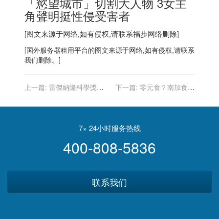
「慾望城市」切割大人物 3女主
角聲明挺性侵受害者
[图文来源于网络,如有侵权,请联系
福步
网络删除]
[
国外服务器
租用平台的图文来源于网络,如有侵权,请联系
我们删除。]
上一篇:
雷傑納隆科學獎
下一篇:
零元食？南加食客
2022學者公布 南加州九華
吃霸王餐還開車撞飛經理 視
生上榜
頻全都錄
7× 24小时服务热线
400-808-5836
联系我们