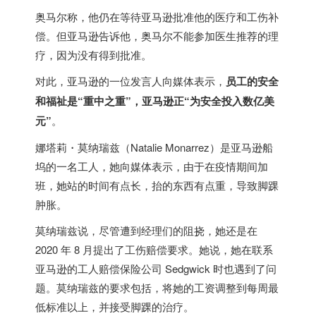
奥马尔称，他仍在等待亚马逊批准他的医疗和工伤补
偿。但亚马逊告诉他，奥马尔不能参加医生推荐的理
疗，因为没有得到批准。
对此，亚马逊的一位发言人向媒体表示，
员工的安全
和福祉是“重中之重”，亚马逊正“为安全投入数亿美
元”
。
娜塔莉・莫纳瑞兹（Natalie Monarrez）是亚马逊船
坞的一名工人，她向媒体表示，由于在疫情期间加
班，她站的时间有点长，抬的东西有点重，导致脚踝
肿胀。
莫纳瑞兹说，尽管遭到经理们的阻挠，她还是在
2020 年 8 月提出了工伤赔偿要求。她说，她在联系
亚马逊的工人赔偿保险公司 Sedgwick 时也遇到了问
题。莫纳瑞兹的要求包括，将她的工资调整到每周最
低标准以上，并接受脚踝的治疗。