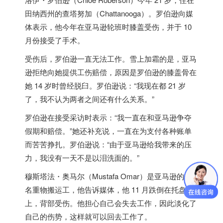
田纳西州的查塔努加（Chattanooga）。罗伯逊向媒
体表示，他今年在亚马逊轮班时膝盖受伤，并于 10
月份接受了手术。
受伤后，罗伯逊一直无法工作。雪上加霜的是，亚马
逊拒绝向她提供工伤赔偿，原因是罗伯逊的膝盖骨在
她 14 岁时曾经脱臼。罗伯逊说：“我现在都 21 岁
了，我不认为两者之间还有什么关系。”
罗伯逊在接受采访时表示：“我一直在和亚马逊争夺
假期和赔偿。”她还补充说，一直在为支付各种账单
而苦苦挣扎。罗伯逊说：“由于亚马逊给我带来的压
力，我没有一天不是以泪洗面的。”
穆斯塔法・奥马尔（Mustafa Omar）是亚马逊的一
名重物搬运工，他告诉媒体，他 11 月跌倒在托盘
上，背部受伤。他担心自己会失去工作，因此淡化了
自己的伤势，这样就可以回去工作了。