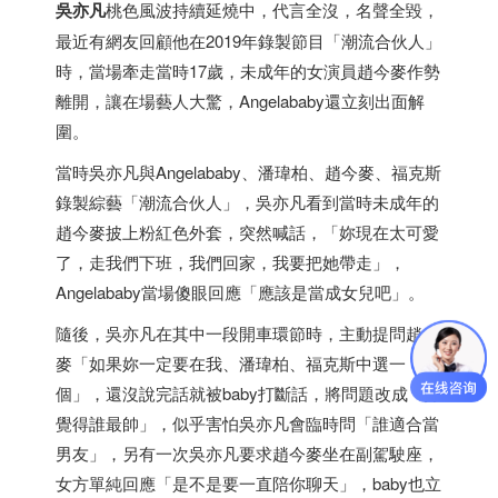
吳亦凡
桃色風波持續延燒中，代言全沒，名聲全毀，
最近有網友回顧他在2019年錄製節目「潮流合伙人」
時，當場牽走當時17歲，未成年的女演員趙今麥作勢
離開，讓在場藝人大驚，Angelababy還立刻出面解
圍。
當時吳亦凡與Angelababy、潘瑋柏、趙今麥、福克斯
錄製綜藝「潮流合伙人」，吳亦凡看到當時未成年的
趙今麥披上粉紅色外套，突然喊話，「妳現在太可愛
了，走我們下班，我們回家，我要把她帶走」，
Angelababy當場傻眼回應「應該是當成女兒吧」。
隨後，吳亦凡在其中一段開車環節時，主動提問趙今
麥「如果妳一定要在我、潘瑋柏、福克斯中選一
個」，還沒說完話就被baby打斷話，將問題改成「妳
覺得誰最帥」，似乎害怕吳亦凡會臨時問「誰適合當
男友」，另有一次吳亦凡要求趙今麥坐在副駕駛座，
女方單純回應「是不是要一直陪你聊天」，baby也立