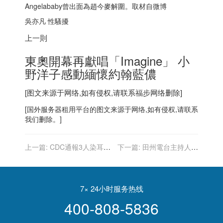
Angelababy曾出面為趙今麥解圍。取材自微博
吳亦凡 性騷擾
上一則
東奧開幕再獻唱「Imagine」 小
野洋子感動緬懷約翰藍儂
[图文来源于网络,如有侵权,请联系
福步
网络删除]
[
国外服务器
租用平台的图文来源于网络,如有侵权,请联系
我们删除。]
上一篇:
CDC通報3人染耳念
下一篇:
田州電台主持人染
珠菌致死 目前無藥可治
疫住院 後悔未倡導打疫苗
7× 24小时服务热线
400-808-5836