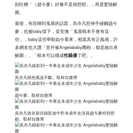
刻吐槽「（趙今麥）好像不是很想耶」，再度驚險解
圍。
最後，有段聊到鬼屋的話題，吳亦凡想伸手碰觸趙今
麥，也被baby擋下，並安撫「鬼屋根本不會有這
些」，baby這些舉動如今看來，相當具有正義感，許
多網友也大讚「意外被Angelababy圈粉，都是她出來
解圍」、「根本可以構成
性騷擾
了吧」。
吳亦凡桃色風波不斷。取材自微博
趙今麥。取材自微博
吳亦凡曾在節目錄影途中對未成年女演員趙今麥特別照
顧。取材自微博