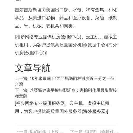
吉尔吉斯斯坦向美国出口锑、水银、稀有金属、和化
学品，从美进口谷物、药品和医疗设备、菜油、纸制
品、米、机械、农机具和肉类。
[
福步
网络专业提供
机房(数据中心)
、
云主机
、
虚拟主
机
租用，为客户提供高质量
国外机房(数据中心)
(
海外
机房(数据中心)
)]
文章导航
上一篇:
10年來最廣 巴西亞馬遜雨林減少近三分之一個
台灣
下一篇:
芝亞裔健康平權聯盟調查：害怕副作用最影響接
種意願
[
福步
网络专业提供
服务器
、
云主机
、
虚拟主机
租
用，为客户提供高质量
国外服务器
(
海外服务器
)]
上一篇:
科幻剧集《上载新
下一篇:
消息称《蜘蛛侠：