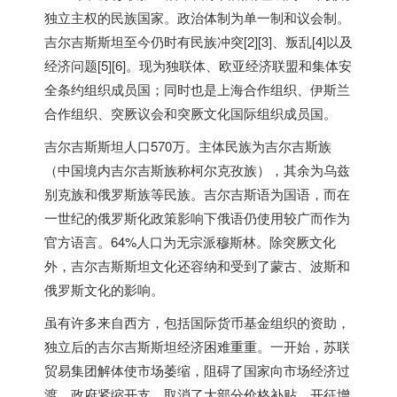
独立主权的民族国家。政治体制为单一制和议会制。
吉尔吉斯斯坦至今仍时有民族冲突[2][3]、叛乱[4]以及
经济问题[5][6]。现为独联体、欧亚经济联盟和集体安
全条约组织成员国；同时也是上海合作组织、伊斯兰
合作组织、突厥议会和突厥文化国际组织成员国。
吉尔吉斯斯坦人口570万。主体民族为吉尔吉斯族
（中国境内吉尔吉斯族称柯尔克孜族），其余为乌兹
别克族和俄罗斯族等民族。吉尔吉斯语为国语，而在
一世纪的俄罗斯化政策影响下俄语仍使用较广而作为
官方语言。64%人口为无宗派穆斯林。除突厥文化
外，吉尔吉斯斯坦文化还容纳和受到了蒙古、波斯和
俄罗斯文化的影响。
虽有许多来自西方，包括国际货币基金组织的资助，
独立后的吉尔吉斯斯坦经济困难重重。一开始，苏联
贸易集团解体使市场萎缩，阻碍了国家向市场经济过
渡。政府紧缩开支，取消了大部分价格补贴，开征增