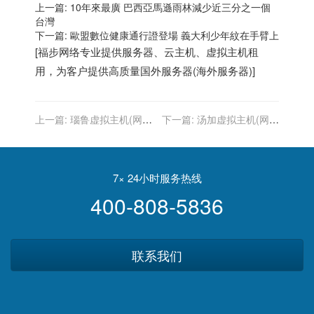
上一篇:
10年來最廣 巴西亞馬遜雨林減少近三分之一個
台灣
下一篇:
歐盟數位健康通行證登場 義大利少年紋在手臂上
[
福步
网络专业提供
服务器
、
云主机
、
虚拟主机
租
用，为客户提供高质量
国外服务器
(
海外服务器
)]
上一篇:
瑙鲁虚拟主机(网站
下一篇:
汤加虚拟主机(网站
空间)-国外虚拟主机(网站空
空间)-国外虚拟主机(网站空
间)
间)
7× 24小时服务热线
400-808-5836
联系我们