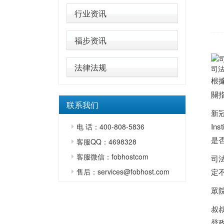
行业资讯
福步资讯
法律法规
司
根
關
联系我们
新冠
In
电 话：400-808-5836
是
客服QQ：4698328
客服微信：fobhostcom
司
售后：services@fobhost.com
定
眾院
叔
登