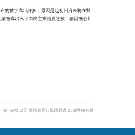
公布的數字高出許多，原因是起初州府未將在醫
sa)此前被爆出私下向民主黨議員道歉，稱因擔心川
一篇:
失蹤50天 華婦盧秀行屍體尋獲 25歲兇嫌被捕