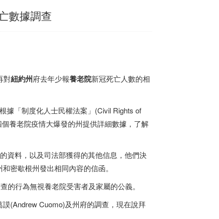
亡數據調查
再對
紐約州
府去年少報
養老院
新冠死亡人數的相
化人士民權法案」(Civil Rights of
州和密歇根州四個養老院疫情大爆發的州提供詳細數據，了解
州提供的資料，以及司法部獲得的其他信息，他們決
賓州和密歇根州發出相同內容的信函。
部拒絕調查的行為無視養老院受害者及家屬的公義。
ndrew Cuomo)及州府的調查，現在說拜