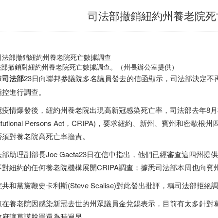
司法部撤銷紐約州養老院死
法部撤銷對紐約州養老院死亡數據調查。（州長辦公室提供）
據
司法部
23日向聯邦參議院多名議員發去的信函顯示，司法部決定不
指控進行調查。
疫情爆發後，紐約州養老院出現高新冠感染死亡率，司法部去年8月根據「制度
stitutional Persons Act，CRIPA)，要求紐約、新州、賓
否須對養老院高死亡率擔責。
法部助理副部長Joe Gaeta23日在信中指出，他們已經審查這四
不對紐約的任何養老院機構展開CRIPA調查；據悉司法部本周也向
共和黨黨鞭史卡利斯(Steve Scalise)對此發出批評，稱司法
叔在養老院因感染新冠去世的州眾議員金兌錫表示，目前有太多針對葛謨(A
政府讓葛謨脫罪還為時過早。