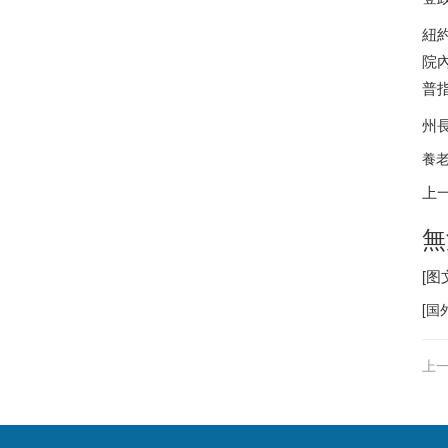
紐
院內
普
州
養老
上
無
[
[
国
上一