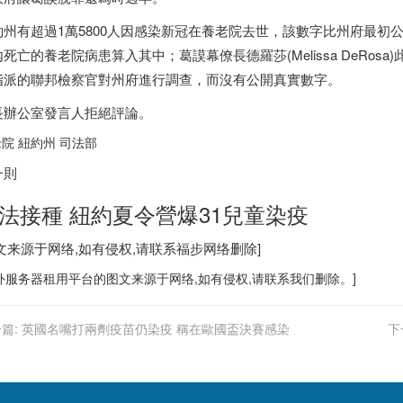
約州有超過1萬5800人因感染新冠在養老院去世，該數字比州府最初
死亡的養老院病患算入其中；葛謨幕僚長德羅莎(Melissa DeRo
指派的聯邦檢察官對州府進行調查，而沒有公開真實數字。
長辦公室發言人拒絕評論。
院 紐約州 司法部
一則
法接種 紐約夏令營爆31兒童染疫
图文来源于网络,如有侵权,请联系
福步
网络删除]
外服务器
租用平台的图文来源于网络,如有侵权,请联系我们删除。]
篇:
英國名嘴打兩劑疫苗仍染疫 稱在歐國盃決賽感染
下