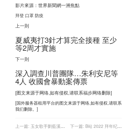
影片來源：世界新聞網一洲焦點
拜登 口罩 防疫
上一則
夏威夷打3針才算完全接種 至少
等2周才實施
下一則
深入調查川普團隊…朱利安尼等
4人 收國會暴動案傳票
[图文来源于网络,如有侵权,请联系
福步
网络删除]
[
国外服务器
租用平台的图文来源于网络,如有侵权,请联系
我们删除。]
上一篇:
玉女歌手劉藍溪嫁
下一篇:
B站 2022 拜年纪节
醫生剃度出家 傳舊金山圓寂
目单公布：初音未来、A-