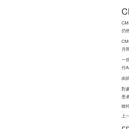
C
仍然
C
月間
一
付A
由
對參
患者
聯邦
上
F