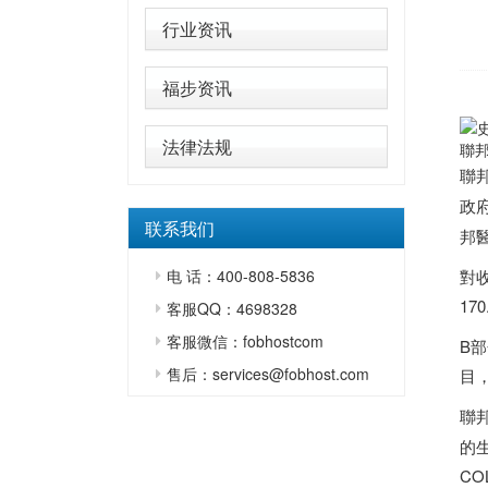
行业资讯
福步资讯
法律法规
聯邦
聯
政
联系我们
邦
电 话：400-808-5836
對
1
客服QQ：4698328
客服微信：fobhostcom
B
售后：services@fobhost.com
目
聯
的生
C