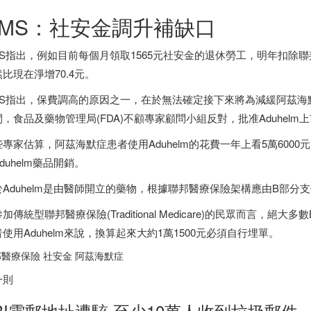
CMS：社安金調升補缺口
MS指出，例如目前每個月領取1565元社安金的退休勞工，明年扣除
比現在淨增70.4元。
MS指出，保費調高的原因之一，在於無法確定接下來將為減緩阿茲海默症
，食品及藥物管理局(FDA)不顧專家顧問小組反對，批准Aduhelm
些專家估算，阿茲海默症患者使用Aduhelm的花費一年上看5萬60
duhelm藥品開銷。
於Aduhelm是由醫師開立的藥物，根據聯邦醫療保險架構應由B部
加傳統型聯邦醫療保險(Traditional Medicare)的民眾而言，
使用Aduhelm來說，換算起來大約1萬1500元必須自行埋單。
醫療保險 社安金 阿茲海默症
一則
BI電郵地址遭駭 至少10萬人收到垃圾郵件