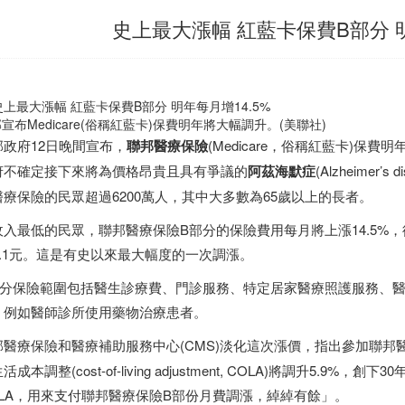
史上最大漲幅 紅藍卡保費B部分 明
宣布Medicare(俗稱紅藍卡)保費明年將大幅調升。(美聯社)
邦政府12日晚間宣布，
聯邦醫療保險
(Medicare，俗稱紅藍卡)
府不確定接下來將為價格昂貴且具有爭議的
阿茲海默症
(Alzheime
醫療保險的民眾超過6200萬人，其中大多數為65歲以上的長者。
收入最低的民眾，聯邦醫療保險B部分的保險費用每月將上漲14.5%，從
70.1元。這是有史以來最大幅度的一次調漲。
部分保險範圍包括醫生診療費、門診服務、特定居家醫療照護服務、醫
，例如醫師診所使用藥物治療患者。
邦醫療保險和醫療補助服務中心(CMS)淡化這次漲價，指出參加聯邦醫
活成本調整(cost-of-living adjustment, COLA)將調升5
OLA，用來支付聯邦醫療保險B部份月費調漲，綽綽有餘」。