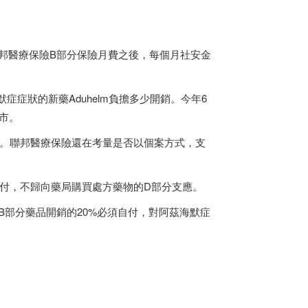
聯邦醫療保險B部分保險月費之後，每個月社安金
症狀的新藥Aduhelm負擔多少開銷。今年6
上市。
00元。聯邦醫療保險還在考量是否以個案方式，支
分支付，不歸向藥局購買處方藥物的D部分支應。
絕大多數B部分藥品開銷的20%必須自付，對阿茲海默症