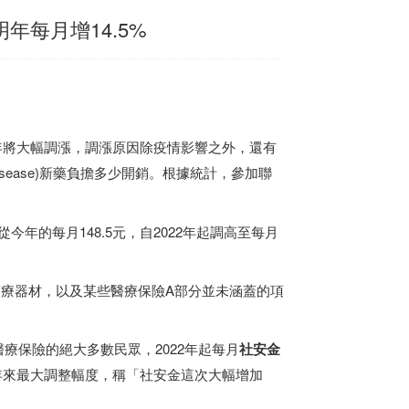
年每月增14.5%
保費明年將大幅調漲，調漲原因除疫情影響之外，還有
r’s disease)新藥負擔多少開銷。根據統計，參加聯
今年的每月148.5元，自2022年起調高至每月
療器材，以及某些醫療保險A部分並未涵蓋的項
療保險的絕大多數民眾，2022年起每月
社安金
.9%，創下30年來最大調整幅度，稱「社安金這次大幅增加