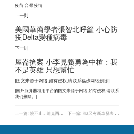
疫苗 台灣 疫情
上一則
美國華裔學者張智北呼籲 小心防
疫Delta變種病毒
下一則
屋崙搶案 小李見義勇為中槍：我
不是英雄 只想幫忙
[图文来源于网络,如有侵权,请联系
福步
网络删除]
[
国外服务器
租用平台的图文来源于网络,如有侵权,请联系
我们删除。]
上一篇:
燒不止…迪克西山
下一篇:
Kia又有新車發表 最
火燒逾70萬畝 卡爾多山火零
賣休旅Sportage迎來大改款
受控