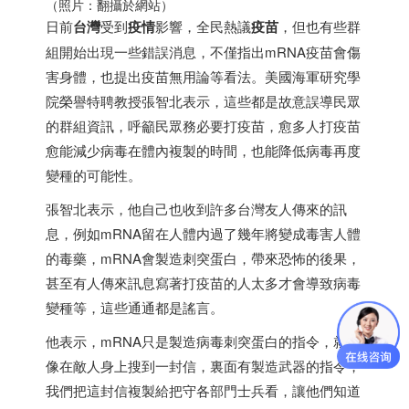
（照片：翻攝於網站）
日前
台灣
受到
疫情
影響，全民熱議
疫苗
，但也有些群
組開始出現一些錯誤消息，不僅指出mRNA疫苗會傷
害身體，也提出疫苗無用論等看法。美國海軍研究學
院榮譽特聘教授張智北表示，這些都是故意誤導民眾
的群組資訊，呼籲民眾務必要打疫苗，愈多人打疫苗
愈能減少病毒在體內複製的時間，也能降低病毒再度
變種的可能性。
張智北表示，他自己也收到許多台灣友人傳來的訊
息，例如mRNA留在人體内過了幾年將變成毒害人體
的毒藥，mRNA會製造刺突蛋白，帶來恐怖的後果，
甚至有人傳來訊息寫著打疫苗的人太多才會導致病毒
變種等，這些通通都是謠言。
他表示，mRNA只是製造病毒刺突蛋白的指令，就好
像在敵人身上搜到一封信，裏面有製造武器的指令，
我們把這封信複製給把守各部門士兵看，讓他們知道