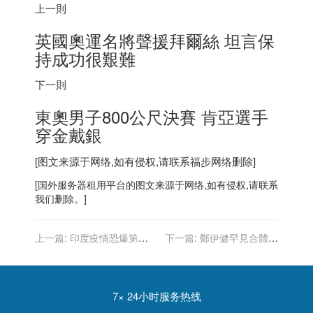
上一則
英國奧運名將聲援拜爾絲 坦言保
持成功很艱難
下一則
東奧男子800公尺決賽 肯亞選手
穿金戴銀
[图文来源于网络,如有侵权,请联系
福步
网络删除]
[
国外服务器
租用平台的图文来源于网络,如有侵权,请联系
我们删除。]
上一篇:
印度疫情恐爆第三
下一篇:
鄭伊健罕見合體嫩
波 最怕比Delta更毒的變種
妻「滿臉法令紋」近況曝光
7× 24小时服务热线