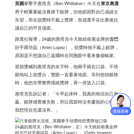
英國
拳擊手惠塔克（Ben Whittaker）今天在
東京奧運
男子輕重量級決賽摘下銀牌，但他卻因對自己成績太
失望，而在頒獎時不戴上獎牌，形成選手在比賽後抗
議自己的罕見場面。
路透社報導，24歲的惠塔克今天敗給衛冕金牌的
古巴
好手羅培茲（Arlen Lopez），頒獎時他不戴上銀牌，
原因是不想讓自己返國時在同胞眼中看來像個輸家。
當頒獎喊到惠塔克的名字時，他兩手插在口袋、不情
願地站上頒獎台，雙眼一直看著地面。等到他領銀牌
時，他把吊帶整齊環繞獎牌，再一併放入口袋。
惠塔克告訴記者：「今早起床時，我真的相信自己會
贏。銀牌感覺像失敗，所以我當時沒有慶祝的心情，
我想現在也還沒有。」
24歲的惠塔克（Ben Whittaker，左）今天敗給衛冕金牌
的古巴好手羅培茲（Arlen Lopez）。(Getty Images)