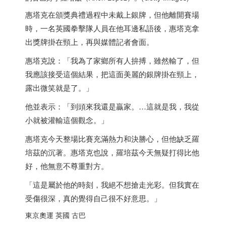
惠塔克在頒獎典禮過程中未戴上銀牌，但他離開賽場
時，一名英國拳擊隊人員在他耳邊私語後，惠塔克拿
出獎牌掛在頸上，再與媒體記者會面。
惠塔克說：「我為了家鄉所有人拚搏，雖然輸了，但
我應該接受這個結果，把這面美麗的銀牌掛在頸上，
露出微笑就是了。」
他並表示：「到頭來我還是贏家。…這就是我，我從
小就被灌輸這個觀念。」
惠塔克今天整場比賽充滿熱力和決勝心，但他缺乏羅
培茲的沉著。惠塔克也說，羅培茲今天無疑打得比他
好，他無意不尊重對方。
「這是屬於他的時刻，我絕不想搶走光彩。但我實在
受傷很深，真的覺得自己很不好意思。」
東京奧運 英國 古巴