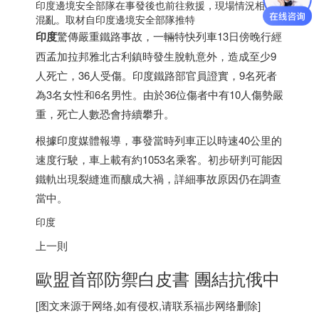
印度
邊境安全部隊在事發後也前往救援，現場情況相當
混亂。取材自
印度
邊境安全部隊推特
印度
驚傳嚴重鐵路事故，一輛特快列車13日傍晚行經
西孟加拉邦雅北古利鎮時發生脫軌意外，造成至少9
人死亡，36人受傷。
印度
鐵路部官員證實，9名死者
為3名女性和6名男性。由於36位傷者中有10人傷勢嚴
重，死亡人數恐會持續攀升。
根據
印度
媒體報導，事發當時列車正以時速40公里的
速度行駛，車上載有約1053名乘客。初步研判可能因
鐵軌出現裂縫進而釀成大禍，詳細事故原因仍在調查
當中。
印度
上一則
歐盟首部防禦白皮書 團結抗俄中
[图文来源于网络,如有侵权,请联系
福步
网络删除]