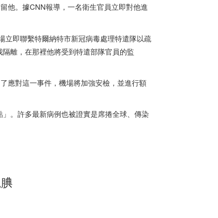
留他。據CNN報導，一名衛生官員立即對他進
指出「機場立即聯繫特爾納特市新冠病毒處理特遣隊以疏
我隔離，在那裡他將受到特遣部隊官員的監
為了應對這一事件，機場將加強安檢，並進行額
點」。許多最新病例也被證實是席捲全球、傳染
靦腆