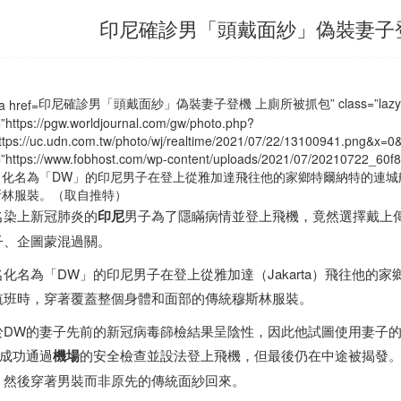
印尼確診男「頭戴面紗」偽裝妻子
印尼確診男「頭戴面紗」偽裝妻子登機 上廁所被抓包” class=”lazyload
=”https://pgw.worldjournal.com/gw/photo.php?
ttps://uc.udn.com.tw/photo/wj/realtime/2021/07/22/13100941.png
=”https://www.fobhost.com/wp-content/uploads/2021/07/20210722_60f8
名化名為「DW」的
印尼
男子在登上從雅加達飛往他的家鄉特爾納特的連城
斯林服裝。（取自推特）
名染上新冠肺炎的
印尼
男子為了隱瞞病情並登上飛機，竟然選擇戴上傳
子、企圖蒙混過關。
名化名為「DW」的
印尼
男子在登上從雅加達（Jakarta）飛往他的家鄉特爾
航班時，穿著覆蓋整個身體和面部的傳統穆斯林服裝。
於DW的妻子先前的新冠病毒篩檢結果呈陰性，因此他試圖使用妻子的
W成功通過
機場
的安全檢查並設法登上飛機，但最後仍在中途被揭發。
，然後穿著男裝而非原先的傳統面紗回來。