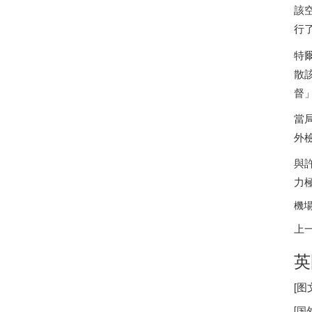
該
行
特爾
散
督
當
外
與
力極
機
上
英
[
[
国