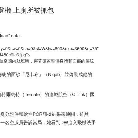
登機 上廁所被抓包
” data-
&x=0&y=0&sw=0&sh=0&sl=W&fw=800&exp=3600&q=75″
f480c6fc6.jpg”>
航空國內航班時，穿著覆蓋整個身體和面部的傳統
統的面紗「尼卡布」（Niqab）並偽裝成他的
納特（Ternate）的連城航空（Citilink）國
身分證件和陰性PCR篩檢結果來通關，雖然
一名空服員告訴當局，她看到DW進入飛機洗手