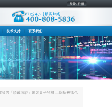
登录 / 注册
技术支持
联系我们
確診男「頭戴面紗」偽裝妻子登機 上廁所被抓包