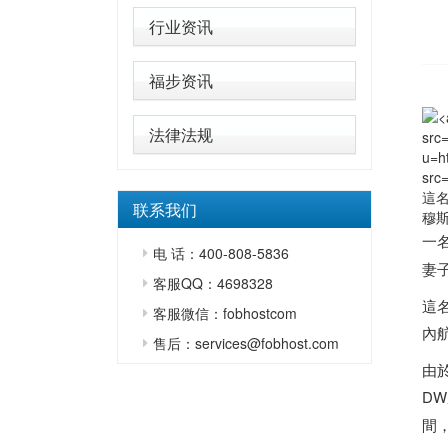
行业资讯
福步资讯
法律法规
src
u=h
src
這
联系我们
穆
一
电 话：400-808-5836
妻
客服QQ：4698328
這
客服微信：fobhostcom
內
售后：services@fobhost.com
由
D
間