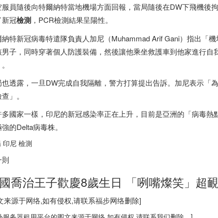
空服員隨後向特爾納特當地機場方面回報，當局隨後在DW下飛機後拘
了新冠
檢測
，PCR檢測結果呈陽性。
納特新冠病毒特遣隊負責人加尼（Muhammad Arif Gani）
該男子，同時穿著個人防護裝備，然後讓他乘坐救護車到他家進行自
」。
局也透露，一旦DW完成自我隔離，警方打算提出告訴。加尼表示「
檢查」。
許多國家一樣，
印尼
的新冠感染率正在上升，目前是亞洲的「病毒熱
強的Delta病毒株。
場
印尼
檢測
一則
國喬治王子歡慶8歲生日 「咧嘴燦笑」超
图文来源于网络,如有侵权,请联系
福步
网络删除]
外服务器
租用平台的图文来源于网络,如有侵权,请联系我们删除。]