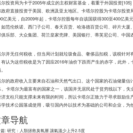
塔尔投资局为卡于2005年成立的主权财富基金，着重于外国投资[10
尔政府直接投资于美国、欧洲及亚太地区。卡塔尔控股为卡塔尔投资局
000亿美元，自2009年起，卡塔尔控股每年自该国获得300至400亿
，如范伦铁诺、西门子公司、春天百货、哈洛德百货公司、碎片大厦
球俱乐部、大众集团、荷兰皇家壳牌、美国银行、蒂芙尼公司、中国
。
塔尔并无任何税收，但当局计划就垃圾食品、奢侈品扣税，该税针对
。有认为这些税收是为了因应2016年油价下跌而产生的赤字，此外，
员。
塔尔的政府收入主要来自石油和天然气出口。这个国家的石油储量估计有
3％。卡塔尔为最富有的国家之一，该国并无居民处于贫穷线以下，失业率
经济支柱只能支撑未来有限的时间，所以卡塔尔正致力于寻求鼓励生产
科学技术公园落成使用，吸引国内外以技术为基础的公司和企业，为
文章导航
篇:
研究：人類拯救臭氧層 讓氣溫少上升2.5度