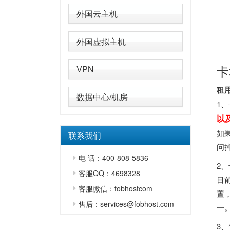
外国云主机
外国虚拟主机
卡
VPN
租
数据中心/机房
1
以
如
联系我们
问
电 话：400-808-5836
2
客服QQ：4698328
目
客服微信：fobhostcom
置
售后：services@fobhost.com
一
3