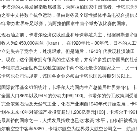
1]。卡塔尔的人类发展指数属极高，为阿拉伯国家中最高者。卡塔尔
伯之春中支持数个抗争运动，借由财务及全球性媒体半岛电视台提供
022年举办世界杯足球赛，为阿拉伯国家中首个举办该比赛的国家。
发现石油之前，卡塔尔经济仅以渔业和珍珠养殖为主，根据奥斯曼帝国
收入为2,450,000吉兰（kran）。在1920年代－30年代，日
业立刻失去了竞争力，处境艰难。但是随后，1940年代发现杜汉油
济。现在，这个国家拥有很高的生活水准，并有许多提供给国民的社
，卡塔尔成为全世界主权独立国家中两个税收最少的国家之一，另一个是巴
据卡塔尔公司法规定，该国各企业必须由卡塔尔国民持股51％以上。
据国际货币基金组织统计，卡塔尔人均国内生产总值居世界第4[4]。
全国人口86％以及94％的劳动力[99][100]。卡塔尔的劳工政策则
乎完全依赖石油及天然气工业，化石产业则自1940年代开始发展，卡塔尔
划在未来10年对能源产业投资超过1,200亿美元[103]，卡塔尔于1
是最富裕的国家之一，人类发展指数也已达“极高”水平，但仍旧被视
塔尔航空空中客车A380，卡塔尔航空为世界最大航空公司之一，航点