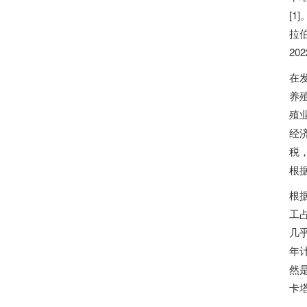
[
拉
2
在
养殖
殖
经
税
根
根
工占
几
年计
然
卡