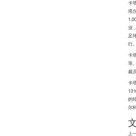
卡
塔
1,
业
足
行
卡
等
裁
卡
1
的
尔
上一