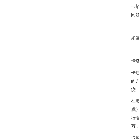
卡
问
如
卡
卡塔尔国，通称
的
绕
在
成
行
万，
卡