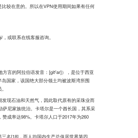
比较在意的。所以在VPN使用期间如果有任何
i/
，或联系在线客服咨询。
半岛国家，该国绝大部分领土均被波斯湾所围
员。
期发现石油和天然气，因此取代原有的采珠业而
阿勒萨尼家族统治。卡塔尔是一个酋长国，其系采
成率达98%。卡塔尔人口于2017年为260
名[18]，而人均国内生产总值居世界第四