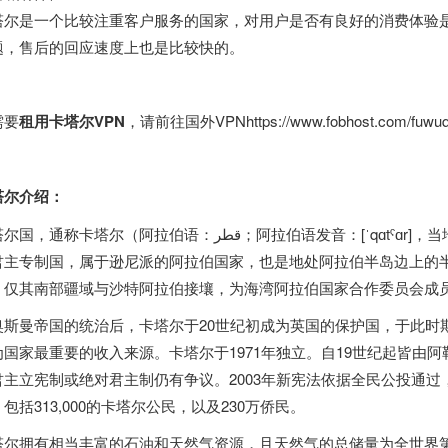
塔尔是一个比较注重客户服务的国家，对用户是否有良好的消费体验是
题，售后的回应速度上也是比较快的。
需要
租用卡塔尔VPN
，请前往
国外VPN
https://www.fobhost.com/fuwuq
塔尔介绍：
卡塔尔（阿拉伯语：قطر‎；阿拉伯语发音：[ˈqɑtˤɑr]，当地方言的阿拉伯语发音：[ɡitˤar]），是位于西亚
君主专制国，属于逊尼派的阿拉伯国家，也是地处阿拉伯半岛边上的
，仅其南部疆域与沙特阿拉伯接壤，为海湾阿拉伯国家合作委员会成
奥斯曼帝国的统治后，卡塔尔于20世纪初成为英国的保护国，于此时
为国家最重要的收入来源。卡塔尔于1971年独立。自19世纪起皆由
君主立宪制或绝对君主制仍有争议。2003年新宪法依据全民公投通过，赞
包括313,000的卡塔尔公民，以及230万侨民。
塔尔拥有相当丰富的石油和天然气资源，且天然气的总储量为全世界第三