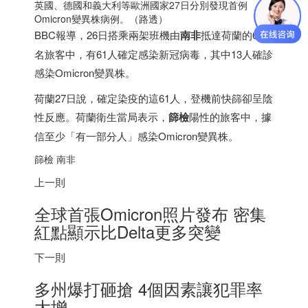
英國、德國和義大利等歐洲國家27日分別發現首例
Omicron變異株病例。（路透）
BBC報導，26日搭乘兩架班機由
南非
抵達荷蘭的624
名旅客中，有61人確定感染新冠病毒，其中13人確診
感染Omicron變異株。
荷蘭27日說，確定染疫的這61人，登機前快篩卻呈陰
性反應。荷蘭衛生當局表示，
篩檢
陽性的旅客中，據
信至少「有一部分人」感染Omicron變異株。
篩檢
南非
上一則
全球首張Omicron照片發布 密集
紅點顯示比Delta更多突變
下一則
多州爆打砸搶 4個因素讓犯罪率
大增