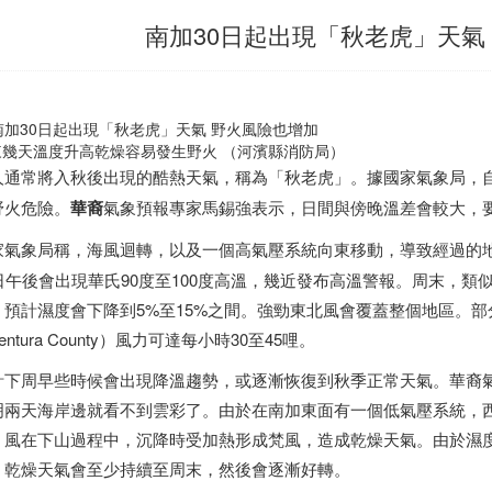
南加30日起出現「秋老虎」天氣
來幾天溫度升高乾燥容易發生野火 （河濱縣消防局）
人通常將入秋後出現的酷熱天氣，稱為「秋老虎」。據國家氣象局，自
野火危險。
華裔
氣象預報專家馬錫強表示，日間與傍晚溫差會較大，
家氣象局稱，海風迴轉，以及一個高氣壓系統向東移動，導致經過的
0日午後會出現華氏90度至100度高溫，幾近發布高溫警報。周末，
，預計濕度會下降到5%至15%之間。強勁東北風會覆蓋整個地區。部分地
entura County）風力可達每小時30至45哩。
計下周早些時候會出現降溫趨勢，或逐漸恢復到秋季正常天氣。華裔
明兩天海岸邊就看不到雲彩了。由於在南加東面有一個低氣壓系統，
，風在下山過程中，沉降時受加熱形成梵風，造成乾燥天氣。由於濕
、乾燥天氣會至少持續至周末，然後會逐漸好轉。