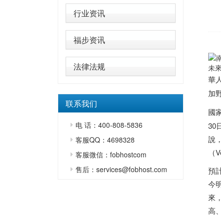
行业资讯
福步资讯
法律法规
未
華
加
联系我们
國
电 话：400-808-5836
3
說
客服QQ：4698328
（V
客服微信：fobhostcom
售后：services@fobhost.com
預
今
來
高