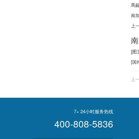
馬
南加
上
南
[
[
国
上一
7× 24小时服务热线
400-808-5836