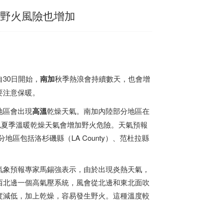
 野火風險也增加
30日開始，
南加
秋季熱浪會持續數天，也會增
要注意保暖。
地區會出現
高溫
乾燥天氣。南加內陸部分地區在
類似夏季溫暖乾燥天氣會增加野火危險。天氣預報
區包括洛杉磯縣（LA County）、范杜拉縣
氣象預報專家馬錫強表示，由於出現炎熱天氣，
西北邊一個高氣壓系統，風會從北邊和東北面吹
度減低，加上乾燥，容易發生野火。這種溫度較