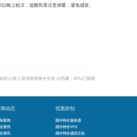
所以晚上較涼，提醒民眾注意保暖，避免感冒。
紐約公校人員強制接種令生效 白思豪：95%已接種
新闻动态
优惠折扣
际新闻
国外特价服务器
业资讯
国外特价VPS
步资讯
国外特价虚拟主机