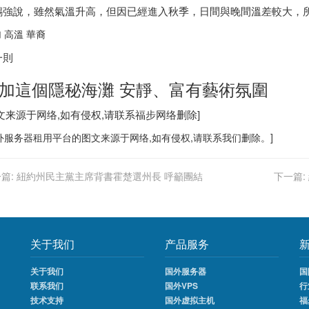
錫強說，雖然氣溫升高，但因已經進入秋季，日間與晚間溫差較大，
 高溫 華裔
一則
加這個隱秘海灘 安靜、富有藝術氛圍
图文来源于网络,如有侵权,请联系
福步
网络删除]
外服务器
租用平台的图文来源于网络,如有侵权,请联系我们删除。]
篇:
紐約州民主黨主席背書霍楚選州長 呼籲團結
下一篇:
关于我们
产品服务
关于我们
国外服务器
国
联系我们
国外VPS
行
技术支持
国外虚拟主机
福