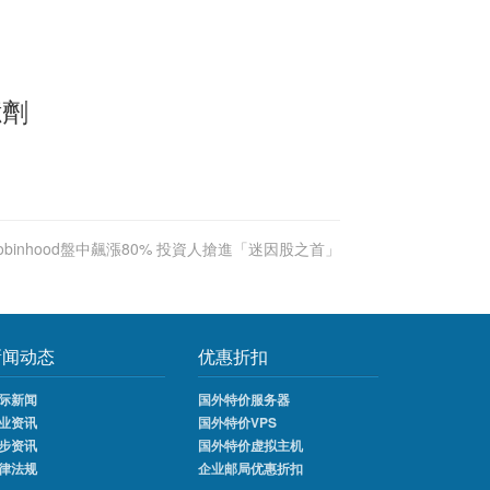
億劑
obinhood盤中飆漲80% 投資人搶進「迷因股之首」
新闻动态
优惠折扣
际新闻
国外特价服务器
业资讯
国外特价VPS
步资讯
国外特价虚拟主机
律法规
企业邮局优惠折扣