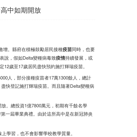
綜合高中如期開放
量激增。縣府在積極鼓勵居民接種
疫苗
同時，也要
說，假如Delta變種病毒致
疫情
持續發展，或
規定12歲至17歲居民盡快預約施打輝瑞疫苗。
00人，部分接種疫苗者17萬1300餘人，總計
，盡快登記施打輝瑞疫苗。而且隨著Delta變種病
開放。總投資1億7800萬元，初期有千餘名學
可以舉辦第一屆畢業典禮。由於這所高中是在新冠肺炎
線上學習，也不會影響學校教學質量。