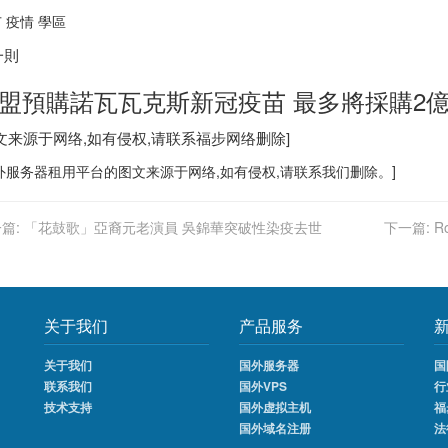
 疫情 學區
一則
盟預購諾瓦瓦克斯新冠疫苗 最多將採購2
图文来源于网络,如有侵权,请联系
福步
网络删除]
外服务器
租用平台的图文来源于网络,如有侵权,请联系我们删除。]
篇:
「花鼓歌」亞裔元老演員 吳錦華突破性染疫去世
下一篇:
R
关于我们
产品服务
关于我们
国外服务器
国
联系我们
国外VPS
行
技术支持
国外虚拟主机
福
国外域名注册
法