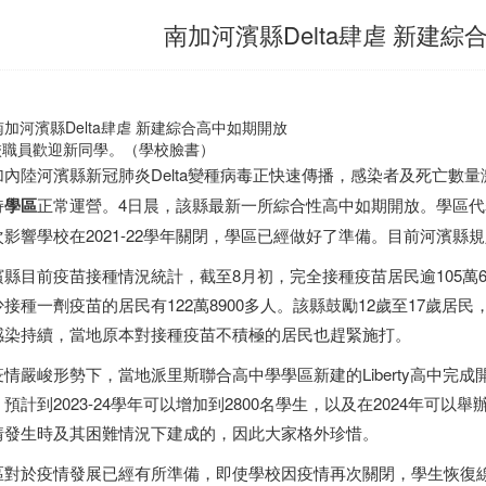
南加河濱縣Delta肆虐 新建
校職員歡迎新同學。（學校臉書）
加內陸河濱縣新冠肺炎Delta變種病毒正快速傳播，感染者及死亡數
持
學區
正常運營。4日晨，該縣最新一所綜合性高中如期開放。學區代表
次影響學校在2021-22學年關閉，學區已經做好了準備。目前河濱縣
濱縣目前疫苗接種情況統計，截至8月初，完全接種疫苗居民逾105萬60
少接種一劑疫苗的居民有122萬8900多人。該縣鼓勵12歲至17歲居民
感染持續，當地原本對接種疫苗不積極的居民也趕緊施打。
疫情嚴峻形勢下，當地派里斯聯合高中學學區新建的Liberty高中完成
，預計到2023-24學年可以增加到2800名學生，以及在2024年
情發生時及其困難情況下建成的，因此大家格外珍惜。
區對於疫情發展已經有所準備，即使學校因疫情再次關閉，學生恢復