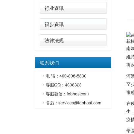
行业资讯
福步资讯
法律法规
新
南
維
联系我们
再
电 话：400-808-5836
河
至
客服QQ：4698328
毒
客服微信：fobhostcom
售后：services@fobhost.com
在
生
疫
學