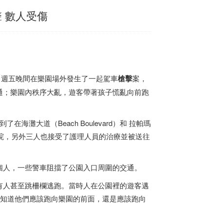
 數人受傷
rm），9日週五晚間在樂園場外發生了一起駕車
槍擊
案，
通；樂園內秩序大亂，遊客帶著孩子慌亂向前跑
到了在海灘大道（Beach Boulevard）和 拉帕瑪
往醫院，另外三人也接受了護理人員的治療並被送往
個人，一些警車阻擋了公園入口周圍的交通。
有人甚至跳柵欄逃跑。當時人在公園裡的遊客邁
「沒有人知道他們應該跑向樂園的前面，還是應該跑向