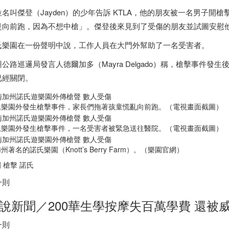
位名叫傑登（Jayden）的少年告訴 KTLA，他的朋友被一名男子
是向前跑，因為不想中槍」。傑登後來見到了受傷的朋友並試圖安慰
氏樂園在一份聲明中說，工作人員在大門外幫助了一名受害者。
公路巡邏局發言人德爾加多（Mayra Delgado）稱，槍擊事件發生後，
已經關閉。
氏樂園外發生槍擊事件，家長們拖著孩童慌亂向前跑。（電視畫面截圖）
氏樂園外發生槍擊事件，一名受害者被緊急送往醫院。（電視畫面截圖）
州著名的諾氏樂園（Knott’s Berry Farm）。（樂園官網）
 槍擊 諾氏
一則
說新聞／200華生學按摩失百萬學費 還被
一則