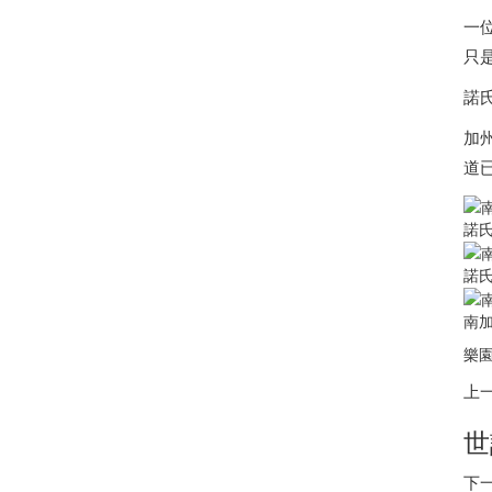
一
只
諾
加州
道
諾
諾
南加
樂園
上
世
下