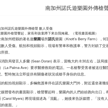
南加州諾氏遊樂園外傳槍聲
氏樂園外槍聲響起，家長和孩童蹲下來自我掩藏。（電視畫面截圖）
於南加州橙縣的著名遊
樂園
場所
諾氏
樂園（Knott’s Berry Fa
成數人受傷。航拍和視頻顯示，現場有警車和救護車，警方封鎖了交
知所措。
消防局發言人多蘭 (Sean Doran) 表示，當晚大約 8:30左右，該局接
街（La Palma Ave）要求醫療救助的電話。一名槍擊受害者被送
院。暫時無法立即提供有關傷者狀況或槍手身份的信息。
場的航拍視頻顯示，多輛救護車停在諾氏樂園大門外，附近還坐著幾
交媒體發布的畫面顯示，槍聲響起時，樂園內的人們紛紛跑向出口，
 (Carol Myers) 將現場描述為「混亂」，她後來告訴媒體，
園的後面。」