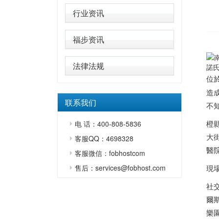
行业资讯
福步资讯
法律法规
諾
位
造
联系我们
不
橙縣
电 话：400-808-5836
大
客服QQ：4698328
醫
客服微信：fobhostcom
售后：services@fobhost.com
現
社
爾斯
樂