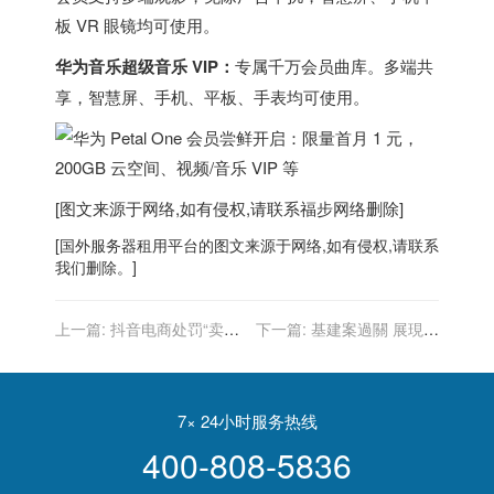
板 VR 眼镜均可使用。
华为音乐超级音乐 VIP：
专属千万会员曲库。多端共
享，智慧屏、手机、平板、手表均可使用。
[图文来源于网络,如有侵权,请联系
福步
网络删除]
[
国外服务器
租用平台的图文来源于网络,如有侵权,请联系
我们删除。]
上一篇:
抖音电商处罚“卖惨
下一篇:
基建案過關 展現美
带货”行为，违规者永久封禁
國民主可運作「全世界都在
账号并关闭电商权限
看」
7× 24小时服务热线
400-808-5836