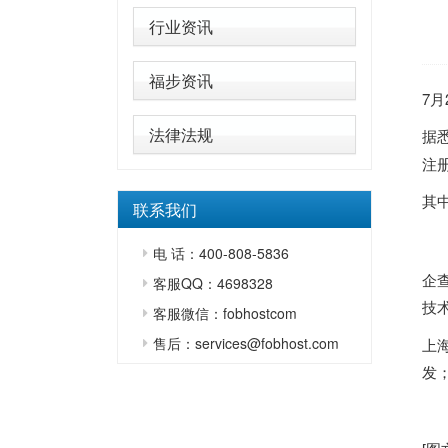
行业资讯
福步资讯
7
法律法规
据
注册
其
联系我们
电 话：400-808-5836
企
客服QQ：4698328
技
客服微信：fobhostcom
售后：services@fobhost.com
上
发