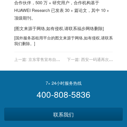
合作伙伴，500 万 + 研究用户，合作机构基于
HUAWEI Research 已发表 30 + 篇论文，其中 10 +
顶级期刊。
[图文来源于网络,如有侵权,请联系
福步
网络删除]
[
国外服务器
租用平台的图文来源于网络,如有侵权,请联系
我们删除。]
上一篇:
京东零售宣布自由
下一篇:
西安一码通再次崩
式滑雪世界冠军谷爱凌担任
溃：流量过大，正紧急修复
品牌代言人
7× 24小时服务热线
400-808-5836
联系我们