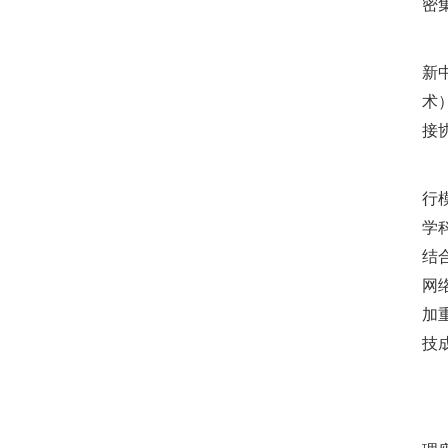
密
加
新
术
接
大
行
学
结
网
加
技
改