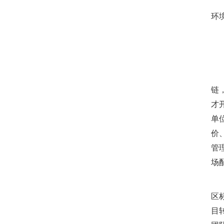
坚
环
优
链
才
单
价
管
场
优
区
目