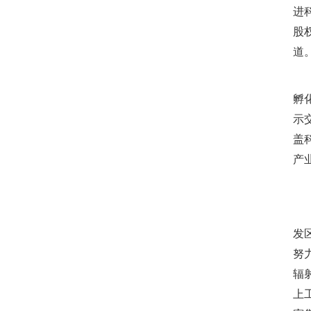
进
股
道
建
孵
示
盖
产
建
发
努
辐
上