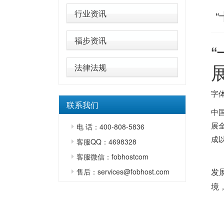
行业资讯
福步资讯
法律法规
字体
联系我们
中
展
电 话：400-808-5836
成
客服QQ：4698328
客服微信：fobhostcom
售后：services@fobhost.com
发
境