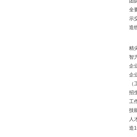
团
全
示
造
统
精
智
企
企
（
招
工
技
人
造