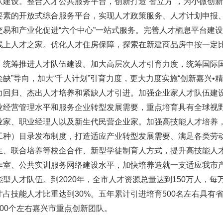
队建设。整合人才公共服务平台，创新打造“智立方”，为小微创
要素的开放式综合服务平台，实现人才政策服务、人才计划申报
交易和产业化促进“六个中心”一站式服务。完善人才栖息平台建
线上人才之家。优化人才住房保障，探索在新建商品房中按一定
筹推进人才队伍建设。加大高层次人才引育力度，统筹国际国
尖缺”导向，加大“千人计划”引育力度，更大力度实施“创新嘉兴•
力回归、杰出人才培养和紧缺人才引进。加强企业家人才队伍建
业经营管理水平和服务企业转型发展需要，重点培育具有全球视
业家、职业经理人以及新生代民营企业家。加强高技能人才培养
工种）目录发布制度，打造适应产业转型发展需要、满足各类劳
生、联合培养等校企合作、新型学徒制育人方式，提升高技能人
作室、公共实训服务网络建设水平，加快培养造就一支适应我市产
能型人才队伍。到2020年，全市人才资源总量达到150万人，每
才占技能人才比重达到30%。五年累计引进培育500名左右具有
100个左右嘉兴市重点创新团队。