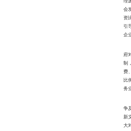
理
会
资
引
企
完
府
制
费
比
务
大
争
新
大