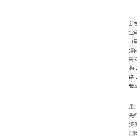
提
新
业
（
源
建
构
络
验
推
用
先
深
理