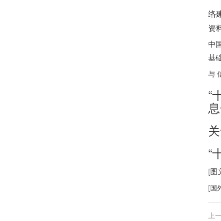
互
络
资
中
基
与 
“
息
关
“
[图
[
国
上一