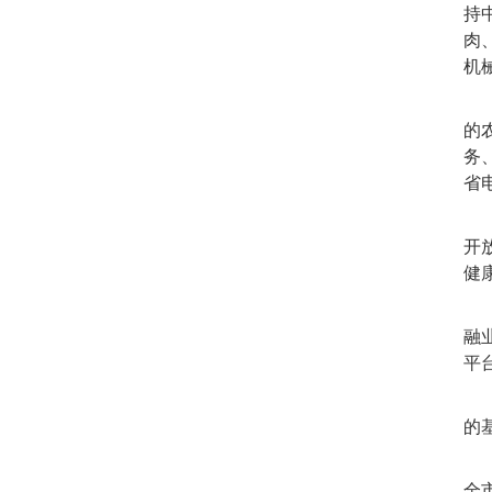
持
肉
机
互
的
务
省
互
开
健
互
融
平
互
的
互
全