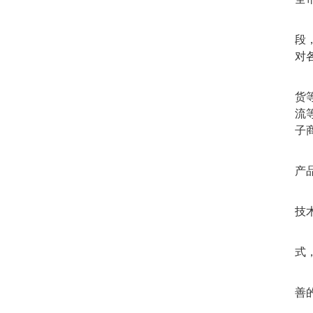
互
段
对
互
货
流
子
互
产
互
技
互
式
互
善