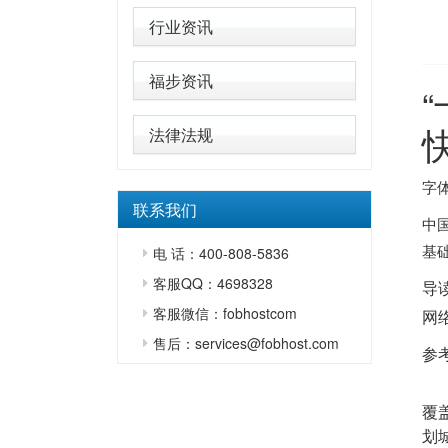
行业资讯
福步资讯
法律法规
字体
联系我们
中
基
电 话：400-808-5836
客服QQ：4698328
导
客服微信：fobhostcom
网
售后：services@fobhost.com
参
覆
划