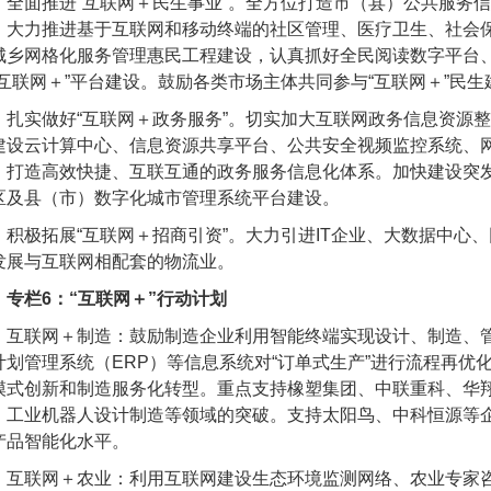
面推进“互联网＋民生事业”。全方位打造市（县）公共服务信
。大力推进基于互联网和移动终端的社区管理、医疗卫生、社会
城乡网格化服务管理惠民工程建设，认真抓好全民阅读数字平台
“互联网＋”平台建设。鼓励各类市场主体共同参与“互联网＋”民
实做好“互联网＋政务服务”。切实加大互联网政务信息资源整
建设云计算中心、信息资源共享平台、公共安全视频监控系统、
，打造高效快捷、互联互通的政务服务信息化体系。加快建设突
区及县（市）数字化城市管理系统平台建设。
极拓展“互联网＋招商引资”。大力引进
IT
企业、大数据中心、
发展与互联网相配套的物流业。
专栏
6
：“互联网＋”行动计划
联网＋制造：鼓励制造企业利用智能终端实现设计、制造、管
计划管理系统（
ERP
）等信息系统对“订单式生产”进行流程再优
模式创新和制造服务化转型。重点支持橡塑集团、中联重科、华
、工业机器人设计制造等领域的突破。支持太阳鸟、中科恒源等
产品智能化水平。
联网＋农业：利用互联网建设生态环境监测网络、农业专家咨