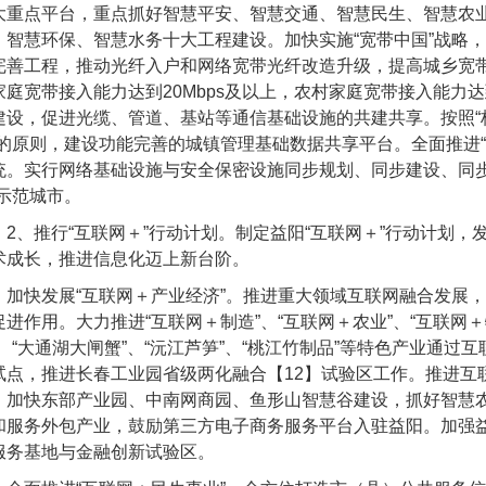
大重点平台，重点抓好智慧平安、智慧交通、智慧民生、智慧农
、智慧环保、智慧水务十大工程建设。加快实施“宽带中国”战略，
完善工程，推动光纤入户和网络宽带光纤改造升级，提高城乡宽
家庭宽带接入能力达到
20Mbps
及以上，农村家庭宽带接入能力达
建设，促进光缆、管道、基站等通信基础设施的共建共享。按照“
”的原则，建设功能完善的城镇管理基础数据共享平台。全面推进
统。实行网络基础设施与安全保密设施同步规划、同步建设、同步
”示范城市。
2
、推行“互联网＋”行动计划。制定益阳“互联网＋”行动计划，
术成长，推进信息化迈上新台阶。
快发展“互联网＋产业经济”。推进重大领域互联网融合发展，
促进作用。大力推进“互联网＋制造”、“互联网＋农业”、“互联网
”、“大通湖大闸蟹”、“沅江芦笋”、“桃江竹制品”等特色产业通
试点，推进长春工业园省级两化融合【
12
】试验区工作。推进互
。加快东部产业园、中南网商园、鱼形山智慧谷建设，抓好智慧
和服务外包产业，鼓励第三方电子商务服务平台入驻益阳。加强
服务基地与金融创新试验区。