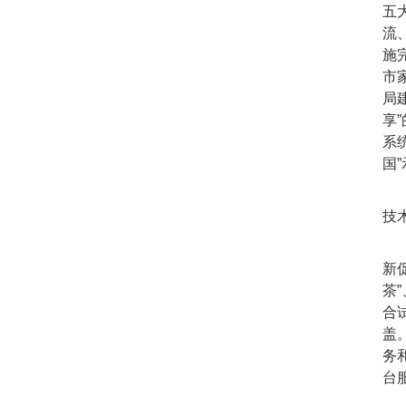
五
流
施
市
局
享
系
国
技
加
新
茶
合
盖
务
台