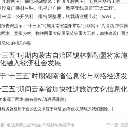
联网＋广播电视融媒体：推进互联网＋广电宽带网络工程、广
建设及广播村村响、电视户户通、数字无线覆盖“三大工程”。
料来源：公开资料，报告网整理，转载请注明出处（
ww
）。
国报告网提示：“十三五”时期湖南省益阳市以“互联网＋”为引领 加
础网络、宽带乡村、物联网重大应用示范等重大工程，加快建设广覆
信息化 的相关内容
十三五”时期内蒙古自治区锡林郭勒盟将实施
化融入经济社会发展
于“十三五”时期湖南省信息化与网络经济
十三五”期间云南省加快推进旅游文化信息
文来源于网络,如有侵权,请联系删除]
外服务器
租用平台的图文来源于网络,如有侵权,请联系我们删除。]
篇:
电视旁禁止放3物品 不然影响电器寿命
下一篇:
最强