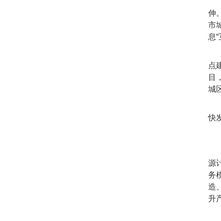
全
伸
市
息
扎
点
目
城
积
快
互
源
务
造
升
互