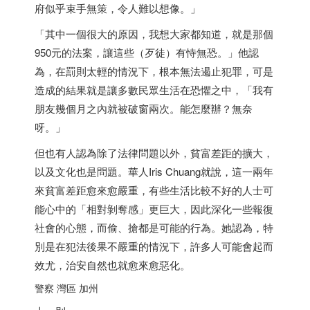
府似乎束手無策，令人難以想像。」
「其中一個很大的原因，我想大家都知道，就是那個
950元的法案，讓這些（歹徒）有恃無恐。」他認
為，在罰則太輕的情況下，根本無法遏止犯罪，可是
造成的結果就是讓多數民眾生活在恐懼之中，「我有
朋友幾個月之內就被破窗兩次。能怎麼辦？無奈
呀。」
但也有人認為除了法律問題以外，貧富差距的擴大，
以及文化也是問題。華人Iris Chuang就說，這一兩年
來貧富差距愈來愈嚴重，有些生活比較不好的人士可
能心中的「相對剝奪感」更巨大，因此深化一些報復
社會的心態，而偷、搶都是可能的行為。她認為，特
別是在犯法後果不嚴重的情況下，許多人可能會起而
效尤，治安自然也就愈來愈惡化。
警察 灣區 加州