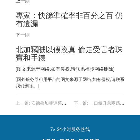
上一則
專家：快篩準確率非百分之百 仍
有遺漏
下一則
北加竊賊以假換真 偷走受害者珠
寶和手錶
[图文来源于网络,如有侵权,请联系
福步
网络删除]
[
国外服务器
租用平台的图文来源于网络,如有侵权,请联系
我们删除。]
上一篇:
安德魯加菲連舊愛
下一篇:
一口氣升息兩碼？
都騙 艾瑪史東看完「蜘蛛
市場押注Fed 將出現20年來
人」罵混蛋
大動作
7× 24小时服务热线