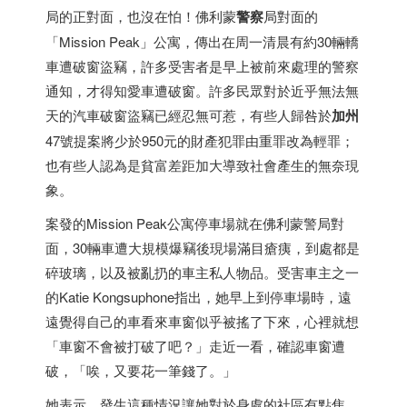
局的正對面，也沒在怕！佛利蒙
警察
局對面的
「Mission Peak」公寓，傳出在周一清晨有約30輛轎
車遭破窗盜竊，許多受害者是早上被前來處理的警察
通知，才得知愛車遭破窗。許多民眾對於近乎無法無
天的汽車破窗盜竊已經忍無可惹，有些人歸咎於
加州
47號提案將少於950元的財產犯罪由重罪改為輕罪；
也有些人認為是貧富差距加大導致社會產生的無奈現
象。
案發的Mission Peak公寓停車場就在佛利蒙警局對
面，30輛車遭大規模爆竊後現場滿目瘡痍，到處都是
碎玻璃，以及被亂扔的車主私人物品。受害車主之一
的Katie Kongsuphone指出，她早上到停車場時，遠
遠覺得自己的車看來車窗似乎被搖了下來，心裡就想
「車窗不會被打破了吧？」走近一看，確認車窗遭
破，「唉，又要花一筆錢了。」
她表示，發生這種情況讓她對於身處的社區有點焦