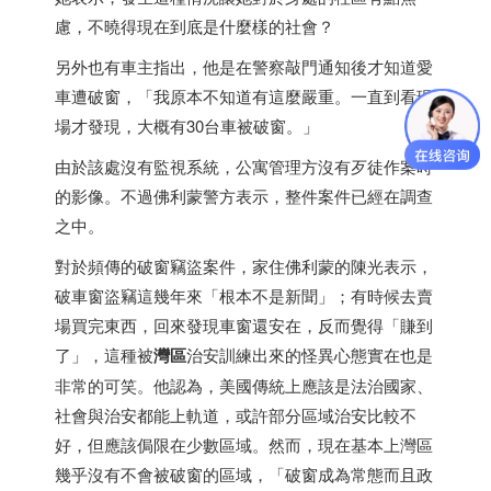
慮，不曉得現在到底是什麼樣的社會？
另外也有車主指出，他是在警察敲門通知後才知道愛
車遭破窗，「我原本不知道有這麼嚴重。一直到看現
場才發現，大概有30台車被破窗。」
由於該處沒有監視系統，公寓管理方沒有歹徒作案時
的影像。不過佛利蒙警方表示，整件案件已經在調查
之中。
對於頻傳的破窗竊盜案件，家住佛利蒙的陳光表示，
破車窗盜竊這幾年來「根本不是新聞」；有時候去賣
場買完東西，回來發現車窗還安在，反而覺得「賺到
了」，這種被
灣區
治安訓練出來的怪異心態實在也是
非常的可笑。他認為，美國傳統上應該是法治國家、
社會與治安都能上軌道，或許部分區域治安比較不
好，但應該侷限在少數區域。然而，現在基本上灣區
幾乎沒有不會被破窗的區域，「破窗成為常態而且政