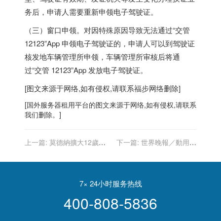
务后，申请人需要重新申领电子驾驶证。
（三）窗口申领。对因特殊原因导致无法通过“交管
12123”App 申领电子驾驶证的，申请人可以到驾驶证
核发地车辆管理所申领，车辆管理所审核后将通
过“交管 12123”App 发放电子驾驶证。
[图文来源于网络,如有侵权,请联系
福步
网络删除]
[
国外服务器
租用平台的图文来源于网络,如有侵权,请联系
我们删除。]
上一篇:
莫德納擴大12歲以
下一篇:
世界晚報／動用罕
下臨床試驗 受試兒童倍增
見機制 美加快從阿富汗撤軍
7× 24小时服务热线
400-808-5836