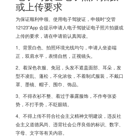
或上传要求
为保证顺利申领、使用电子驾驶证，申领时“交管
12123”App 会提示申请人电子驾驶证电子照片拍摄或
上传的要求，请在申请前认真阅读。
1、背景白色、拍照环境光线均匀，申请人坐姿端
正，双肩水平，表情自然，正视镜头。
2、着深色衣服、免冠，头发不遮盖面部、耳朵，发
型不凌乱、蓬松，不化浓妆，不着制式服装，不戴口
罩、墨镜、帽子、围巾、饰品。
3、不得衣衫不整、着过于暴露服饰，不作夸张姿
势，不打手势，不眨眼睛。
4、不得上传不符合社会主义精神文明建设，违反社
会主义道德风尚、违背社会公序良俗的标识、数字、
字母、文字等有关内容。