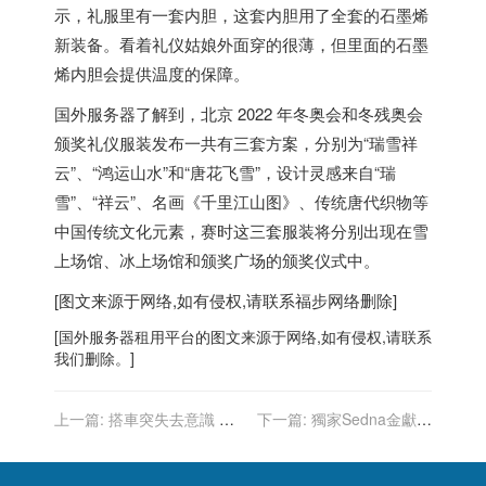
示，礼服里有一套内胆，这套内胆用了全套的石墨烯
新装备。
看着礼仪姑娘外面穿的很薄，但里面的石墨
烯内胆会提供温度的保障。
国外服务器
了解到，北京 2022 年冬奥会和冬残奥会
颁奖礼仪服装发布一共有三套方案，分别为“瑞雪祥
云”、“鸿运山水”和“唐花飞雪”，设计灵感来自“瑞
雪”、“祥云”、名画《千里江山图》、传统唐代织物等
中国传统文化元素，赛时这三套服装将分别出现在雪
上场馆、冰上场馆和颁奖广场的颁奖仪式中。
[图文来源于网络,如有侵权,请联系
福步
网络删除]
[
国外服务器
租用平台的图文来源于网络,如有侵权,请联系
我们删除。]
上一篇:
搭車突失去意識 日
下一篇:
獨家Sedna金獻真
本芥川獎得主 西村賢太享年
心 OMEGA星座腕表氣質閃
54歲
耀