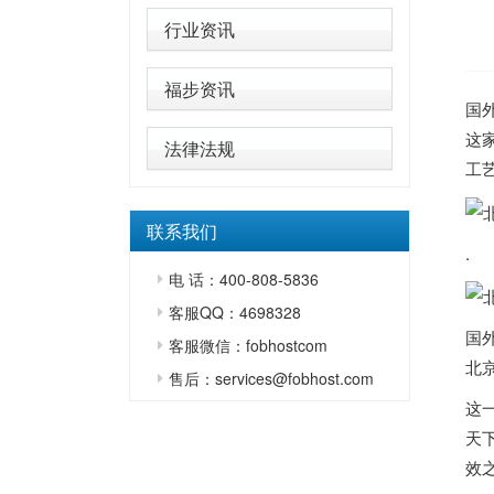
行业资讯
福步资讯
国
这家
法律法规
工
联系我们
.
电 话：400-808-5836
客服QQ：4698328
国
客服微信：fobhostcom
北
售后：services@fobhost.com
这
天下
效