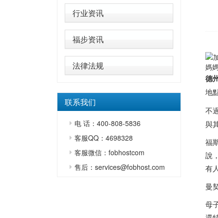
行业资讯
福步资讯
法律法规
媽媽
德
地
联系我们
不過
电 话：400-808-5836
與
客服QQ：4698328
福斯
客服微信：fobhostcom
說，
售后：services@fobhost.com
有
曼
母
還特