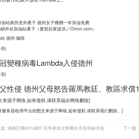
頓外在加油站產子（曼契拉家提供／Chron.com）
站 德州 咖啡
一則
冠變種病毒Lambda入侵德州
一則
父性侵 德州父母怒告羅馬教廷、教區求償1
图文来源于网络,如有侵权,请联系
福步
网络删除]
外服务器
租用平台的图文来源于网络,如有侵权,请联系我们删除。]
篇:
洛縣亞裔60%城市 百年來首次華裔任市長和副市長
下一篇: