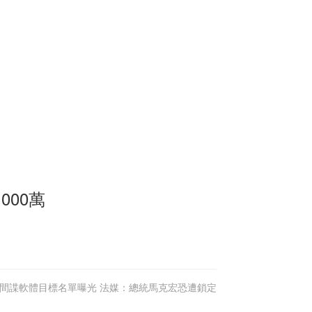
000萬
間諜軟體目標名單曝光 法媒：總統馬克宏恐遭鎖定