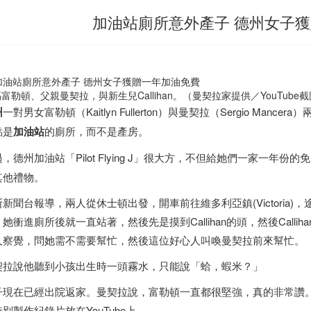
加油站廁所意外產子 德州女子
富勒頓、父親曼契拉，與新生兒Callihan。（曼契拉家提供／YouTube
州
一對男女富勒頓（Kaitlyn Fullerton）與曼契拉（Sergio Manc
點是
加油站
的廁所，而不是產房。
，德州加油站「Pilot Flying J」很大方，不但給她們一家一年份的
其他禮物。
新聞台報導，兩人從休士頓出發，開車前往維多利亞鎮(Victoria)，途中富
她衝進廁所後就一直站著，然後先是摸到Callihan的頭，然後Call
人察覺，問她需不需要幫忙，然後這位好心人叫喚曼契拉前來幫忙。
契拉說他聽到小孩出生時一頭霧水，只能說「蛤，蝦米？」
子現在已經出院返家。曼契拉說，富勒頓一直都很堅強，真的非常讚。兩人
別製作紀錄片放在YouTube上。