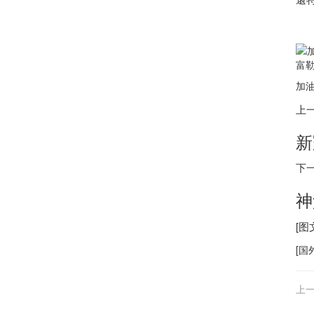
富勒
加油
上
新
下
神
[
[
国
上一