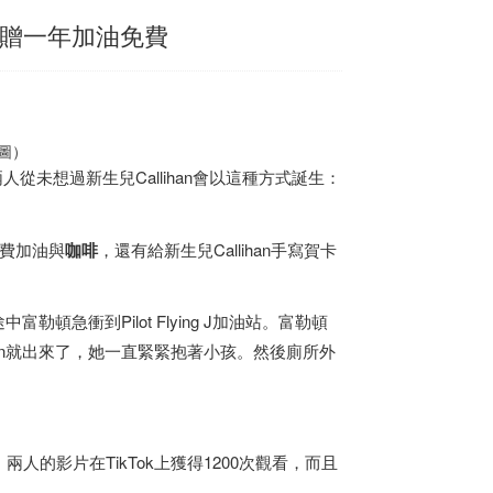
獲贈一年加油免費
截圖）
era）兩人從未想過新生兒Callihan會以這種方式誕生：
免費加油與
咖啡
，還有給新生兒Callihan手寫賀卡
勒頓急衝到Pilot Flying J加油站。富勒頓
ihan就出來了，她一直緊緊抱著小孩。然後廁所外
的影片在TikTok上獲得1200次觀看，而且