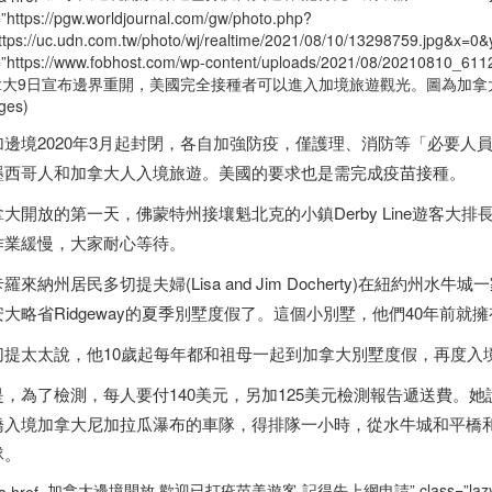
=”https://pgw.worldjournal.com/gw/photo.php?
ttps://uc.udn.com.tw/photo/wj/realtime/2021/08/10/13298759.jpg&
=”https://www.fobhost.com/wp-content/uploads/2021/08/20210810_61
拿大
9日宣布邊界重開，美國完全接種者可以進入加境旅遊觀光。圖為
加拿
ges)
加邊境2020年3月起封閉，各自加強防疫，僅護理、消防等「必要人
墨西哥
人和
加拿大
人入境旅遊。美國的要求也是需完成疫苗接種。
拿大
開放的第一天，佛蒙特州接壤魁北克的小鎮Derby Line遊客大排長
作業緩慢，大家耐心等待。
羅來納州居民多切提夫婦(Lisa and Jim Docherty)在紐約
安大略省Ridgeway的夏季別墅度假了。這個小別墅，他們40年前就
切提太太說，他10歲起每年都和祖母一起到
加拿大
別墅度假，再度入
是，為了檢測，每人要付140美元，另加125美元檢測報告遞送費。
橋入境
加拿大
尼加拉瓜瀑布的車隊，得排隊一小時，從水牛城和平橋
隊。
加拿大邊境開放 歡迎已打疫苗美遊客 記得先上網申請” class=”lazyloa