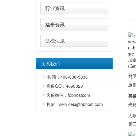
行业资讯
福步资讯
法律法规
src
u=h
src
加
联系我们
(Ge
封
电 话：400-808-5836
旅
客服QQ：4698328
客服微信：fobhostcom
美
售后：services@fobhost.com
光
入境
第