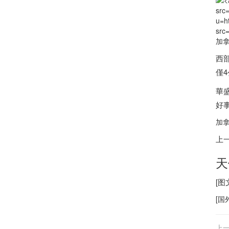
src
u=h
src
加
西
僅
華盛
好
加
上
天
[
[
国
上一