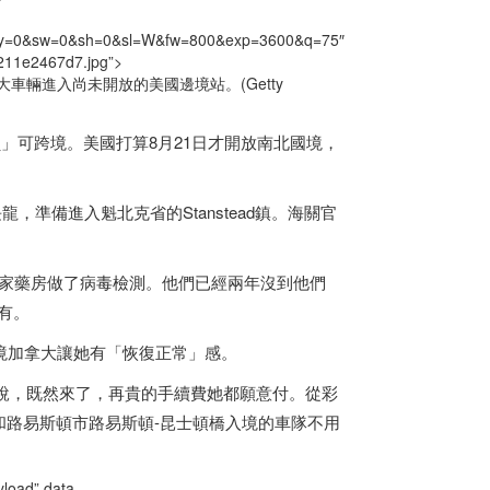
x=0&y=0&sw=0&sh=0&sl=W&fw=800&exp=3600&q=75″
1211e2467d7.jpg”>
大
車輛進入尚未開放的美國邊境站。(Getty
員」可跨境。美國打算8月21日才開放南北國境，
龍，準備進入魁北克省的Stanstead鎮。海關官
州水牛城一家藥房做了病毒檢測。他們已經兩年沒到他們
擁有。
境
加拿大
讓她有「恢復正常」感。
她說，既然來了，再貴的手續費她都願意付。從彩
和路易斯頓市路易斯頓-昆士頓橋入境的車隊不用
d” data-