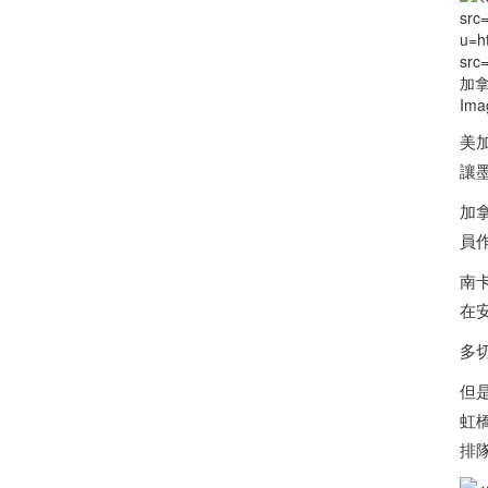
src
u=h
src
加
Ima
美
讓
加
員
南卡
在
多
但
虹
排