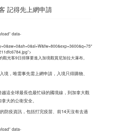
客 記得先上網申請
d” data-
x=0&y=0&sw=0&sh=0&sl=W&fw=800&exp=3600&q=75″
211dfc6784.jpg”>
的觀光客9日排隊要進入加境觀賞尼加拉大瀑布。
客入境，唯需事先需上網申請，入境只得購物、
跨越這全球最長也最忙碌的國境線，到
加拿大
觀
加拿大
的公衛安全。
的防疫資訊，包括打完疫苗、前14天沒有去過
d” data-