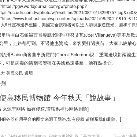
=”https://pgw.worldjournal.com/gw/photo.php?
ttps://uc.udn.com.tw/photo/wj/realtime/2021/08/10/13298757.jpg&
=”https://www.fobhost.com/wp-content/uploads/2021/08/20210810_61
拿大
9日宣布邊界重開，美國完全接種者可以進入加境旅遊觀光。圖和平拱門國際公
部卑詩省白石鎮
墨西哥
餐廳老闆唯亞努艾瓦(Joel Villanueva)等
4公里，走路都可到。不過他也贊成，來客要打過疫苗，大家比較放心
頓州Blaine商會董事所羅門(Carroll Solomon)說，重開邊境
事，可是病毒的德爾塔變種在美國迅速蔓延，她有點擔心。
拿大
美國公民 邊境
一則
使島移民博物館 今年秋天「說故事」
图文来源于网络,如有侵权,请联系
福步
网络删除]
外服务器
租用平台的图文来源于网络,如有侵权,请联系我们删除。]
篇:
Delta占確診病例83% 紐約市再被列為「高危地區」
下一篇:
快手