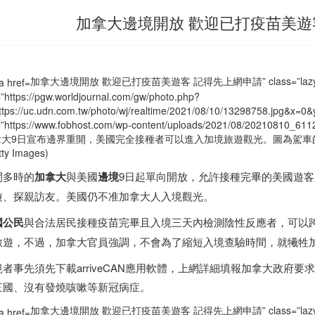
加拿大邊境開放 歡迎已打疫苗美遊
加拿大邊境開放 歡迎已打疫苗美遊客 記得先上網申請” class=”lazyloa
=”https://pgw.worldjournal.com/gw/photo.php?
ttps://uc.udn.com.tw/photo/wj/realtime/2021/08/10/13298758.jpg&
=”https://www.fobhost.com/wp-content/uploads/2021/08/20210810_611
拿大
9日宣布邊界重開，美國完全接種者可以進入加境旅遊觀光。圖為駕車
tty Images)
閉多時的
加拿大
與美國
邊境
9日起單向開放，允許接種完畢的美國遊
遊、探親訪友。美國仍不准
加拿大
人入境觀光。
國公民
與合法居民接種疫苗完畢且入境三天內檢測陰性反應者，可以
旅遊，不過，
加拿大
官員強調，不會為了縮短入境查驗時間，就犧牲
者事先須先下載arriveCAN應用軟體，上網詳細填報
加拿大
政府要求
三國、沒有發燒咳嗽等新冠病症。
加拿大邊境開放 歡迎已打疫苗美遊客 記得先上網申請” class=”lazyloa